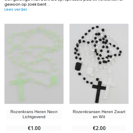
gewoon op zoek bent
...
Lees verder
-10%
-20%
Beeld Maria Wonderdadige Verlicht
Lourdes W
€13.50
€19.92
€15.00
€24.90
-20%
Rozenkrans Heren Neon
Rozenkransen Heren Zwart
Wierook-Set Benzoë + Kooltjes + Wierookvat
Lichtgevend
en Wit
Een Noveenkaars Laten Branden i
€21.90
€12.00
€15.00
€1.00
€2.00