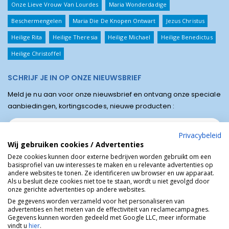
Onze Lieve Vrouw Van Lourdes
Maria Wonderdadige
Beschermengelen
Maria Die De Knopen Ontwart
Jezus Christus
Heilige Rita
Heilige Theresia
Heilige Michael
Heilige Benedictus
Heilige Christoffel
SCHRIJF JE IN OP ONZE NIEUWSBRIEF
Meld je nu aan voor onze nieuwsbrief en ontvang onze speciale
aanbiedingen, kortingscodes, nieuwe producten :
Privacybeleid
Wij gebruiken cookies / Advertenties
Deze cookies kunnen door externe bedrijven worden gebruikt om een
basisprofiel van uw interesses te maken en u relevante advertenties op
andere websites te tonen. Ze identificeren uw browser en uw apparaat.
Als u besluit deze cookies niet toe te staan, wordt u niet gevolgd door
onze gerichte advertenties op andere websites.
De gegevens worden verzameld voor het personaliseren van
advertenties en het meten van de effectiviteit van reclamecampagnes.
Winkel van Lourdes © Religieuze online winkel van het bedevaartsoord
Gegevens kunnen worden gedeeld met Google LLC, meer informatie
Lourdes in Frankrijk.
vindt u
hier
.