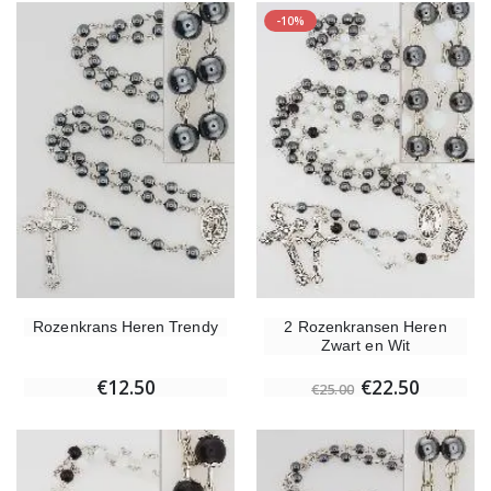
€5.00
€9.90
-10%
Kruisje Kind Hout Kerk Vlinders en Regenboog 15 cm
Noveenkaars voor Genezin
€23.00
€4.90
Willow Tree Engel - Guardian Angel (Beschermengel) - 14 cm
6 Doorgekleurde Kaarsen Wit
€59.90
€6.00
Rozenkrans Heren Trendy
2 Rozenkransen Heren
Zwart en Wit
€12.50
€22.50
€25.00