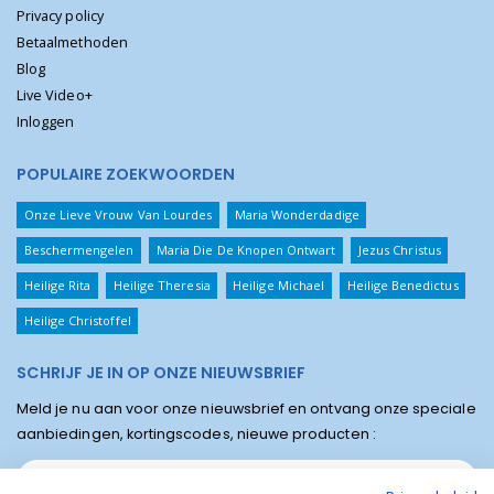
Privacy policy
Betaalmethoden
Blog
Live Video+
Inloggen
POPULAIRE ZOEKWOORDEN
Onze Lieve Vrouw Van Lourdes
Maria Wonderdadige
Beschermengelen
Maria Die De Knopen Ontwart
Jezus Christus
Heilige Rita
Heilige Theresia
Heilige Michael
Heilige Benedictus
Heilige Christoffel
SCHRIJF JE IN OP ONZE NIEUWSBRIEF
Meld je nu aan voor onze nieuwsbrief en ontvang onze speciale
aanbiedingen, kortingscodes, nieuwe producten :