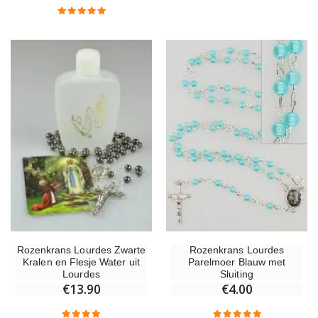
€5.00
€9.90
Kruisje Kind Hout Kerk Vlinders en Regenboog 15 cm
Noveenkaars voor Genezin
€23.00
€4.90
Willow Tree Engel - Guardian Angel (Beschermengel) - 14 cm
6 Doorgekleurde Kaarsen Wit
€59.90
€6.00
Rozenkrans Lourdes Zwarte
Rozenkrans Lourdes
Kralen en Flesje Water uit
Parelmoer Blauw met
Lourdes
Sluiting
€13.90
€4.00