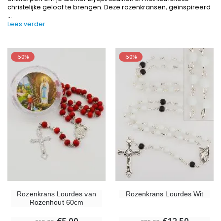
christelijke geloof te brengen. Deze rozenkransen, geïnspireerd
...
Lees verder
-50%
-50%
-10%
-20%
Beeld Maria Wonderdadige Verlicht
Lourdes W
€13.50
€19.92
€15.00
€24.90
-20%
Wierook-Set Benzoë + Kooltjes + Wierookvat
Rozenkrans Lourdes van
Rozenkrans Lourdes Wit
Een Noveenkaars Laten Branden i
€21.90
Rozenhout 60cm
€12.00
€15.00