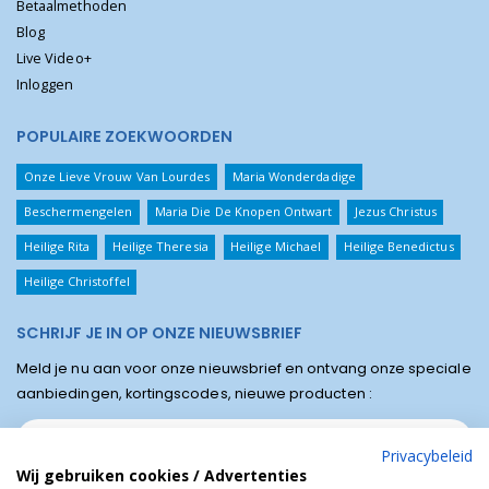
Betaalmethoden
Blog
Live Video+
Inloggen
POPULAIRE ZOEKWOORDEN
Onze Lieve Vrouw Van Lourdes
Maria Wonderdadige
Beschermengelen
Maria Die De Knopen Ontwart
Jezus Christus
Heilige Rita
Heilige Theresia
Heilige Michael
Heilige Benedictus
Heilige Christoffel
SCHRIJF JE IN OP ONZE NIEUWSBRIEF
Meld je nu aan voor onze nieuwsbrief en ontvang onze speciale
aanbiedingen, kortingscodes, nieuwe producten :
Privacybeleid
Wij gebruiken cookies / Advertenties