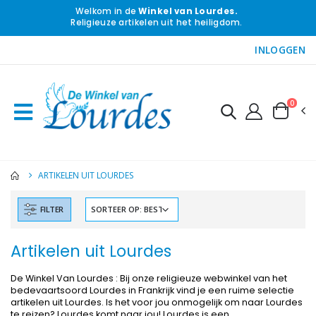
Welkom in de
Winkel van Lourdes.
Religieuze artikelen uit het heiligdom.
INLOGGEN
0
ARTIKELEN UIT LOURDES
-10%
-20%
FILTER
Beeld Maria Wonderdadige Verlicht
Lourdes W
€13.50
€19.92
€15.00
€24.90
Artikelen uit Lourdes
De Winkel Van Lourdes : Bij onze religieuze webwinkel van het
bedevaartsoord Lourdes in Frankrijk vind je een ruime selectie
-20%
Wierook-Set Benzoë + Kooltjes + Wierookvat
artikelen uit Lourdes. Is het voor jou onmogelijk om naar Lourdes
Een Noveenkaars Laten Branden i
€21.90
te reizen? Lourdes komt naar jou! Lourdes is een
...