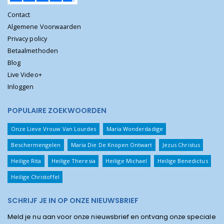
Contact
Algemene Voorwaarden
Privacy policy
Betaalmethoden
Blog
Live Video+
Inloggen
POPULAIRE ZOEKWOORDEN
Onze Lieve Vrouw Van Lourdes
Maria Wonderdadige
Beschermengelen
Maria Die De Knopen Ontwart
Jezus Christus
Heilige Rita
Heilige Theresia
Heilige Michael
Heilige Benedictus
Heilige Christoffel
SCHRIJF JE IN OP ONZE NIEUWSBRIEF
Meld je nu aan voor onze nieuwsbrief en ontvang onze speciale