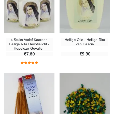
€4.90
Willow Tree Engel - Guardian Angel (Beschermengel) - 14 cm
6 Doorgekleurde Kaarsen Wit
€59.90
€6.00
4 Stuks Votief Kaarsen
Heilige Olie - Heilige Rita
Heilige Rita Devotielicht -
van Cascia
Hopeloze Gevallen
€7.60
€9.90