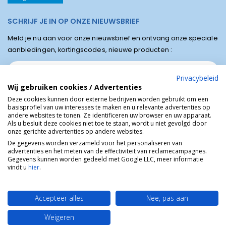
SCHRIJF JE IN OP ONZE NIEUWSBRIEF
Meld je nu aan voor onze nieuwsbrief en ontvang onze speciale
aanbiedingen, kortingscodes, nieuwe producten :
Privacybeleid
Wij gebruiken cookies / Advertenties
Deze cookies kunnen door externe bedrijven worden gebruikt om een
basisprofiel van uw interesses te maken en u relevante advertenties op
andere websites te tonen. Ze identificeren uw browser en uw apparaat.
Als u besluit deze cookies niet toe te staan, wordt u niet gevolgd door
onze gerichte advertenties op andere websites.
De gegevens worden verzameld voor het personaliseren van
advertenties en het meten van de effectiviteit van reclamecampagnes.
Winkel van Lourdes © Religieuze online winkel van het bedevaartsoord
Gegevens kunnen worden gedeeld met Google LLC, meer informatie
Lourdes in Frankrijk.
vindt u
hier
.
Accepteer alles
Nee, pas aan
Weigeren