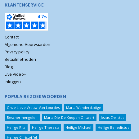
KLANTENSERVICE
Contact
Algemene Voorwaarden
Privacy policy
Betaalmethoden
Blog
Live Video+
Inloggen
POPULAIRE ZOEKWOORDEN
Onze Lieve Vrouw Van Lourdes
Maria Wonderdadige
Beschermengelen
Maria Die De Knopen Ontwart
Jezus Christus
Heilige Rita
Heilige Theresia
Heilige Michael
Heilige Benedictus
Heilige Christoffel