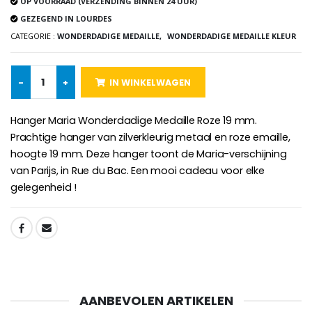
OP VOORRAAD (VERZENDING BINNEN 24 UUR)
Rozenkrans Lourdes H
Heilige Zalvende Olie
GEZEGEND IN LOURDES
€5.00
€9.90
CATEGORIE :
WONDERDADIGE MEDAILLE,
WONDERDADIGE MEDAILLE KLEUR
-
+
IN WINKELWAGEN
Kruisje Kind Hout Kerk Vlinders e
Noveenkaars voor Genezing - 17,5 cm
€23.00
Hanger Maria Wonderdadige Medaille Roze 19 mm.
€4.90
Prachtige hanger van zilverkleurig metaal en roze emaille,
hoogte 19 mm. Deze hanger toont de Maria-verschijning
van Parijs, in Rue du Bac. Een mooi cadeau voor elke
gelegenheid !
Willow Tree Engel - Guardi
6 Doorgekleurde Kaarsen Wit
€59.90
€6.00
SHARE:
AANBEVOLEN ARTIKELEN