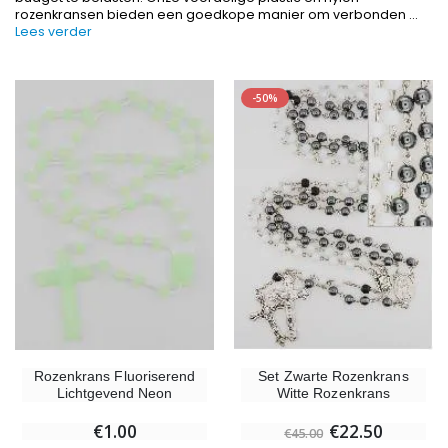
rozenkransen bieden een goedkope manier om verbonden
...
Lees verder
-50%
-10%
-20%
Beeld Maria Wonderdadige Verlicht
Lourdes W
€13.50
€19.92
€15.00
€24.90
-20%
Rozenkrans Fluoriserend
Set Zwarte Rozenkrans
Wierook-Set Benzoë + Kooltjes + Wierookvat
Lichtgevend Neon
Witte Rozenkrans
Een Noveenkaars Laten Branden i
€21.90
€12.00
€15.00
€1.00
€22.50
€45.00