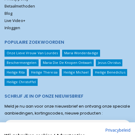
Betaalmethoden
Blog
Live Video+
Inloggen
POPULAIRE ZOEKWOORDEN
Onze Lieve Vrouw Van Lourdes
Maria Wonderdadige
Beschermengelen
Maria Die De Knopen Ontwart
Jezus Christus
Heilige Rita
Heilige Theresia
Heilige Michael
Heilige Benedictus
Heilige Christoffel
SCHRIJF JE IN OP ONZE NIEUWSBRIEF
Meld je nu aan voor onze nieuwsbrief en ontvang onze speciale
aanbiedingen, kortingscodes, nieuwe producten :
Privacybeleid