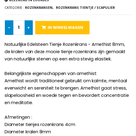
€130.00
€4.95
€5.50
CATEGORIE :
ROZENKRANSEN,
ROZENKRANS TIENTJE / SCAPULIER
-
+
IN WINKELWAGEN
-25%
Hanger Maria Wonderdadige Medaille Roze - 19 mm
20 Noveenkaarsen Wit
€2.50
€67.50
Natuurlijke Edelsteen Tienje Rozenkrans - Amethist 8mm,
€90.00
de kralen van deze mooie tienje rozenkrans zijn gemaakt
van natuurlijke stenen op een extra stevig elastiek.
Belangrijkste eigenschappen van amethist:
Rozenkrans Lourdes H
Heilige Zalvende Olie
€5.00
€9.90
Amethist wordt traditioneel gebruikt om kalmte, mentaal
evenwicht en sereniteit te brengen. Amethist gaat stress,
slapeloosheid en woede tegen en bevordert concentratie
en meditatie.
Kruisje Kind Hout Kerk Vlinders e
Noveenkaars voor Genezing - 17,5 cm
Afmetingen :
€23.00
€4.90
Diameter tienjes rozenkrans 4cm
Diameter kralen 8mm