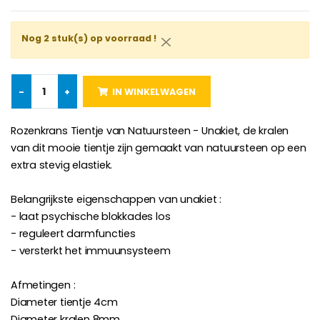
€130.00
€4.95
€5.50
Nog 2 stuk(s) op voorraad !
-25%
Hanger Maria Wonderdadige Medaille Roze - 19 mm
20 Noveenkaarsen Wit
-
+
IN WINKELWAGEN
€2.50
€67.50
€90.00
Rozenkrans Tientje van Natuursteen - Unakiet, de kralen
van dit mooie tientje zijn gemaakt van natuursteen op een
extra stevig elastiek.
Rozenkrans Lourdes H
Heilige Zalvende Olie
€5.00
€9.90
Belangrijkste eigenschappen van unakiet :
- laat psychische blokkades los
- reguleert darmfuncties
- versterkt het immuunsysteem
Kruisje Kind Hout Kerk Vlinders e
Noveenkaars voor Genezing - 17,5 cm
€23.00
Afmetingen :
€4.90
Diameter tientje 4cm
Diameter kralen 8mm