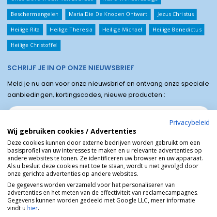
Beschermengelen
Maria Die De Knopen Ontwart
Jezus Christus
Heilige Rita
Heilige Theresia
Heilige Michael
Heilige Benedictus
Heilige Christoffel
SCHRIJF JE IN OP ONZE NIEUWSBRIEF
Meld je nu aan voor onze nieuwsbrief en ontvang onze speciale
aanbiedingen, kortingscodes, nieuwe producten :
Privacybeleid
Wij gebruiken cookies / Advertenties
Deze cookies kunnen door externe bedrijven worden gebruikt om een
basisprofiel van uw interesses te maken en u relevante advertenties op
andere websites te tonen. Ze identificeren uw browser en uw apparaat.
Als u besluit deze cookies niet toe te staan, wordt u niet gevolgd door
onze gerichte advertenties op andere websites.
De gegevens worden verzameld voor het personaliseren van
advertenties en het meten van de effectiviteit van reclamecampagnes.
Winkel van Lourdes © Religieuze online winkel van het bedevaartsoord
Gegevens kunnen worden gedeeld met Google LLC, meer informatie
Lourdes in Frankrijk.
vindt u
hier
.