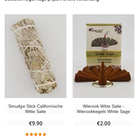
-10%
-20%
Beeld Maria Wonderdadige Verlicht
Lourdes W
€13.50
€19.92
€15.00
€24.90
-20%
Wierook-Set Benzoë + Kooltjes + Wierookvat
Smudge Stick Californische
Wierook Witte Salie -
Een Noveenkaars Laten Branden i
€21.90
Witte Salie
Wierookkegels White Sage
€12.00
€15.00
€9.90
€2.00