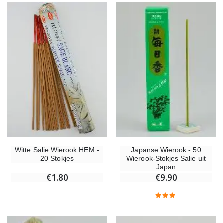
Kruisje Kind Hout Kerk Vlinders en Regenboog 15 cm
Noveenkaars voor Genezin
€23.00
€4.90
Willow Tree Engel - Guardian Angel (Beschermengel) - 14 cm
6 Doorgekleurde Kaarsen Wit
€59.90
€6.00
Witte Salie Wierook HEM -
Japanse Wierook - 50
20 Stokjes
Wierook-Stokjes Salie uit
Japan
€1.80
€9.90