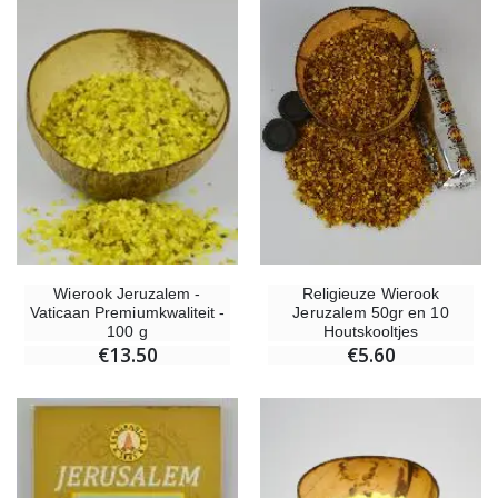
Kruisje Kind Hout Kerk Vlinders en Regenboog 15 cm
Noveenkaars voor Genezin
€23.00
€4.90
Willow Tree Engel - Guardian Angel (Beschermengel) - 14 cm
6 Doorgekleurde Kaarsen Wit
€59.90
€6.00
Wierook Jeruzalem -
Religieuze Wierook
Vaticaan Premiumkwaliteit -
Jeruzalem 50gr en 10
100 g
Houtskooltjes
€13.50
€5.60