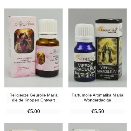
-10%
-20%
Beeld Maria Wonderdadige Verlicht
Lourdes W
€13.50
€19.92
€15.00
€24.90
Religieuze Geurolie Maria
Parfumolie Aromatika Maria
-20%
Wierook-Set Benzoë + Kooltjes + Wierookvat
die de Knopen Ontwart
Wonderdadige
Een Noveenkaars Laten Branden i
€21.90
€12.00
€15.00
€5.00
€5.50