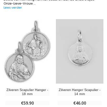
Onze-Lieve-Vrouw
...
Lees verder
-10%
-20%
Beeld Maria Wonderdadige Verlicht
Lourdes W
€13.50
€19.92
€15.00
€24.90
-20%
Wierook-Set Benzoë + Kooltjes + Wierookvat
Zilveren Hanger Scapulier -
Zilveren Scapulier Hanger -
Een Noveenkaars Laten Branden i
€21.90
14 mm
18 mm
€12.00
€15.00
€46.00
€59.90