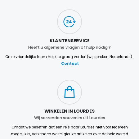
€5.00
€9.90
Kruisje Kind Hout Kerk Vlinders en Regenboog 15 cm
KLANTENSERVICE
Noveenkaars voor Genezin
€23.00
€4.90
Heeft u algemene vragen of hulp nodig ?
Onze vriendelijke team helpt je graag verder. (wij spreken Nederlands) :
Contact
Willow Tree Engel - Guardian Angel (Beschermengel) - 14 cm
6 Doorgekleurde Kaarsen Wit
€59.90
€6.00
WINKELEN IN LOURDES
Wij verzenden souvenirs uit Lourdes
Omdat we beseffen dat een reis naar Lourdes niet voor iedereen
mogelijk is, verzenden we religieuze artikelen over de hele wereld