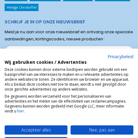
Heilige Christoffel
SCHRIJF JE IN OP ONZE NIEUWSBRIEF
Meld je nu aan voor onze nieuwsbrief en ontvang onze speciale
aanbiedingen, kortingscodes, nieuwe producten :
Privacybeleid
Wij gebruiken cookies / Advertenties
Deze cookies kunnen door externe bedrijven worden gebruikt om een
basisprofiel van uw interesses te maken en u relevante advertenties op
andere websites te tonen. Ze identificeren uw browser en uw apparaat.
Als u besluit deze cookies niet toe te staan, wordt u niet gevolgd door
onze gerichte advertenties op andere websites.
De gegevens worden verzameld voor het personaliseren van
advertenties en het meten van de effectiviteit van reclamecampagnes.
Winkel van Lourdes © Religieuze online winkel van het bedevaartsoord
Gegevens kunnen worden gedeeld met Google LLC, meer informatie
Lourdes in Frankrijk.
vindt u
hier
.
Accepteer alles
Nee, pas aan