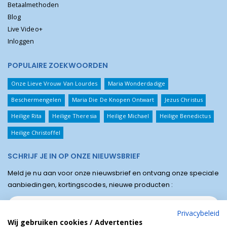
Betaalmethoden
Blog
Live Video+
Inloggen
POPULAIRE ZOEKWOORDEN
Onze Lieve Vrouw Van Lourdes
Maria Wonderdadige
Beschermengelen
Maria Die De Knopen Ontwart
Jezus Christus
Heilige Rita
Heilige Theresia
Heilige Michael
Heilige Benedictus
Heilige Christoffel
SCHRIJF JE IN OP ONZE NIEUWSBRIEF
Meld je nu aan voor onze nieuwsbrief en ontvang onze speciale
aanbiedingen, kortingscodes, nieuwe producten :
Privacybeleid
Wij gebruiken cookies / Advertenties