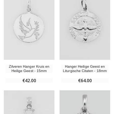
€5.00
€9.90
Kruisje Kind Hout Kerk Vlinders en Regenboog 15 cm
Noveenkaars voor Genezin
€23.00
€4.90
Willow Tree Engel - Guardian Angel (Beschermengel) - 14 cm
6 Doorgekleurde Kaarsen Wit
Zilveren Hanger Kruis en
Hanger Heilige Geest en
€59.90
€6.00
Heilige Geest - 15mm
Liturgische Citaten - 18mm
€42.00
€64.00