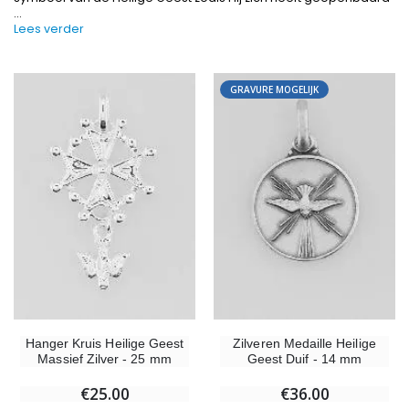
...
Lees verder
GRAVURE MOGELIJK
-10%
-20%
Beeld Maria Wonderdadige Verlicht
Lourdes W
€13.50
€19.92
€15.00
€24.90
-20%
Wierook-Set Benzoë + Kooltjes + Wierookvat
Hanger Kruis Heilige Geest
Zilveren Medaille Heilige
Een Noveenkaars Laten Branden i
€21.90
Massief Zilver - 25 mm
Geest Duif - 14 mm
€12.00
€15.00
€25.00
€36.00