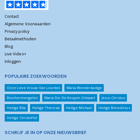
Contact
Algemene Voorwaarden
Privacy policy
Betaalmethoden
Blog
Live Video+
Inloggen
POPULAIRE ZOEKWOORDEN
Onze Lieve Vrouw Van Lourdes
Maria Wonderdadige
Beschermengelen
Maria Die De Knopen Ontwart
Jezus Christus
Heilige Rita
Heilige Theresia
Heilige Michael
Heilige Benedictus
Heilige Christoffel
SCHRIJF JE IN OP ONZE NIEUWSBRIEF