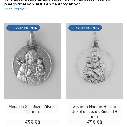
pleegvader van Jezus en de echtgenoot
...
Lees verder
GRAVURE MOGELIJK
GRAVURE MOGELIJK
-10%
-20%
Beeld Maria Wonderdadige Verlicht
Lourdes W
€13.50
€19.92
€15.00
€24.90
-20%
Wierook-Set Benzoë + Kooltjes + Wierookvat
Medaille Sint Jozef Zilver -
Zilveren Hanger Heilige
Een Noveenkaars Laten Branden i
€21.90
18 mm
Jozef en Jezus Kind - 19
€12.00
€15.00
mm
€59.90
€59.90