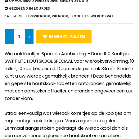
OP VOORRAAD (VERZENDING BINNEN 24 UUR)
GEZEGEND IN LOURDES
CATEGORIE :
KERKWIEROOK, WIEROOK,
KOOLTJES, WIEROOKVAT
-25%
Hanger Maria Wonderdadige Medaille Roze - 19 mm
20 Noveenkaarsen Wit
€2.50
€67.50
€90.00
-
+
IN WINKELWAGEN
Wierook Kooltjes Speciale Aanbieding - Doos 100 Kooltjes.
SWIFT LITE HOUTSKOOL SPECIAAL voor wierookverwarming, 10
Rozenkrans Lourdes H
Heilige Zalvende Olie
€5.00
€9.90
rollen, 10 kooltjes per rol. Doorsnede per stuk 33mm. Eindelijk
kunt u uw wierook gemakkelijk branden ! Deze behandelde
en geperste houtskool-tabletten ontbranden gemakkelijk
met een aansteker of lucifer en branden ongeveer een uur
zonder vlam.
Kruisje Kind Hout Kerk Vlinders e
Noveenkaars voor Genezing - 17,5 cm
€23.00
€4.90
Strooi eenvoudig wat wierook korreltjes op de kooltjes om
regelmatige rook te krijgen. Voorzorgsmaatregelen:
Eenmaal aangestoken gedraagt de wierookkool zich als
een conventionele gloeiende houtskool en kan alleen