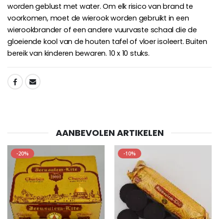
worden geblust met water. Om elk risico van brand te
Willow Tree Engel - Guardi
6 Doorgekleurde Kaarsen Wit
€59.90
€6.00
voorkomen, moet de wierook worden gebruikt in een
wierookbrander of een andere vuurvaste schaal die de
gloeiende kool van de houten tafel of vloer isoleert. Buiten
bereik van kinderen bewaren. 10 x 10 stuks.
SHARE:
AANBEVOLEN ARTIKELEN
-20%
-10%