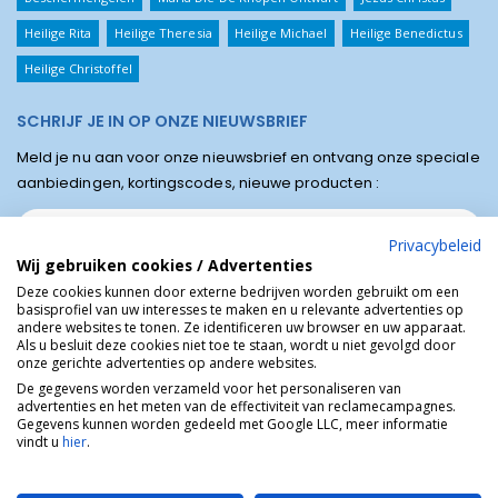
Heilige Rita
Heilige Theresia
Heilige Michael
Heilige Benedictus
Heilige Christoffel
SCHRIJF JE IN OP ONZE NIEUWSBRIEF
Meld je nu aan voor onze nieuwsbrief en ontvang onze speciale
aanbiedingen, kortingscodes, nieuwe producten :
Privacybeleid
Wij gebruiken cookies / Advertenties
Deze cookies kunnen door externe bedrijven worden gebruikt om een
basisprofiel van uw interesses te maken en u relevante advertenties op
andere websites te tonen. Ze identificeren uw browser en uw apparaat.
Als u besluit deze cookies niet toe te staan, wordt u niet gevolgd door
onze gerichte advertenties op andere websites.
De gegevens worden verzameld voor het personaliseren van
advertenties en het meten van de effectiviteit van reclamecampagnes.
Winkel van Lourdes © Religieuze online winkel van het bedevaartsoord
Gegevens kunnen worden gedeeld met Google LLC, meer informatie
Lourdes in Frankrijk.
vindt u
hier
.