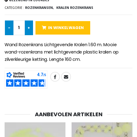
€130.00
€4.95
€5.50
CATEGORIE :
ROZENKRANSEN,
KRALEN ROZENKRANS
-
+
IN WINKELWAGEN
-25%
Hanger Maria Wonderdadige Medaille Roze - 19 mm
20 Noveenkaarsen Wit
€2.50
€67.50
Wand Rozenkrans Lichtgevende Kralen 1.60 m. Mooie
€90.00
wand-rozenkrans met lichtgevende plastic kralen op
zilverkleurige ketting. Lengte 160 cm.
Rozenkrans Lourdes H
Heilige Zalvende Olie
€5.00
€9.90
SHARE:
Kruisje Kind Hout Kerk Vlinders e
AANBEVOLEN ARTIKELEN
Noveenkaars voor Genezing - 17,5 cm
€23.00
€4.90