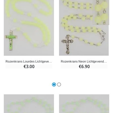
Willow Tree Engel - Guardi
6 Doorgekleurde Kaarsen Wit
€59.90
€6.00
Rozenkrans Lourdes Lichtgevend
Rozenkrans Neon Lichtgevend aan Zilverkleurige Ketting
€3.00
€6.90