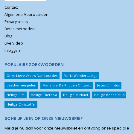
Contact
Algemene Voorwaarden
Privacy policy
Betaalmethoden
Blog
Live Video+
Inloggen
POPULAIRE ZOEKWOORDEN
Onze Lieve Vrouw Van Lourdes
Maria Wonderdadige
Beschermengelen
Maria Die De Knopen Ontwart
Jezus Christus
Heilige Rita
Heilige Theresia
Heilige Michael
Heilige Benedictus
Heilige Christoffel
SCHRIJF JE IN OP ONZE NIEUWSBRIEF
Meld je nu aan voor onze nieuwsbrief en ontvang onze speciale