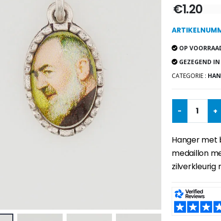
€1.20
ARTIKELNUMM
OP VOORRAAD
GEZEGEND IN
CATEGORIE :
HAN
-
+
Hanger met b
medaillon me
zilverkleurig
SHARE: