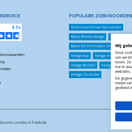
NSERVICE
POPULAIRE ZOEKWOORDEN
Onze Lieve Vrouw Van Lourdes
Maria Wonderdadige
Beschermeng
Wij geb
Maria Die De Knopen Ontwart
Jezu
Deze cook
 Voorwaarden
Heilige Rita
Heilige Theresia
van uw in
icy
tonen. Ze 
Heilige Michael
Heilige Benedictus
toe te st
thoden
websites.
Heilige Christoffel
De gegeve
+
meten van
gedeeld m
tsoord Lourdes in Frankrijk.