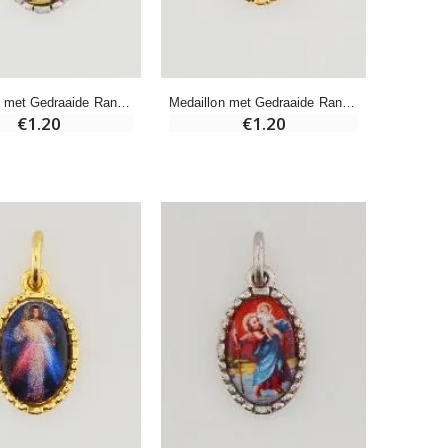
-20%
Een Noveenkaars Laten Branden in Lourdes
€12.00
€15.00
Medaillon met Gedraaide Rand 15mm - Sint Jozef
Medaillon met Gedraaide Rand 15mm - Sint Michaël
€1.20
€1.20
Pepermuntsnoepjes met Lourdes-water - 130g
€7.90
-10%
Noveenkaars Heilige Michael Tegen het Kwaad
€4.95
€5.50
-25%
20 Noveenkaarsen Wit