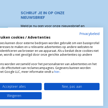
SCHRIJF JE IN OP ONZE
NIEUWSBRIEF
Meld je nu aan voor onze nieuwsbrief en
elen
ontvang onze speciale aanbiedingen,
Privacybeleid
ruiken cookies / Advertenties
kortingscodes, nieuwe producten :
s Christus
ies kunnen door externe bedrijven worden gebruikt om een basisprofiel
teresses te maken en u relevante advertenties op andere websites te
identificeren uw browser en uw apparaat. Als u besluit deze cookies niet
aan, wordt u niet gevolgd door onze gerichte advertenties op andere
ns worden verzameld voor het personaliseren van advertenties en het
 de effectiviteit van reclamecampagnes. Gegevens kunnen worden
et Google LLC, meer informatie vindt u
hier
.
Accepteer alles
Nee, pas aan
Weigeren