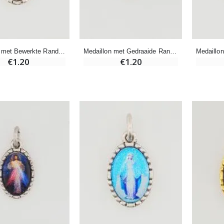
-20%
Wierook-Set Benzoë + Kooltjes + Wierookvat
Een Noveenkaars Laten Branden in Lourdes
€21.90
€12.00
€15.00
Medaillon met Bewerkte Rand 15mm - OLV van Lourdes
Medaillon met Gedraaide Rand 15mm - Heilige Rita
€1.20
€1.20
Wierook Pontifical Kerkwierook 250g
Pepermuntsnoepjes met Lourdes-water - 130g
€12.90
€7.90
-10%
Wonderdadige Medaille Goud 9 Karaat - 10 mm
Noveenkaars Heilige Michael Tegen het Kwaad
€130.00
€4.95
€5.50
-25%
Hanger Maria Wonderdadige Medaille Roze - 19 mm
20 Noveenkaarsen Wit