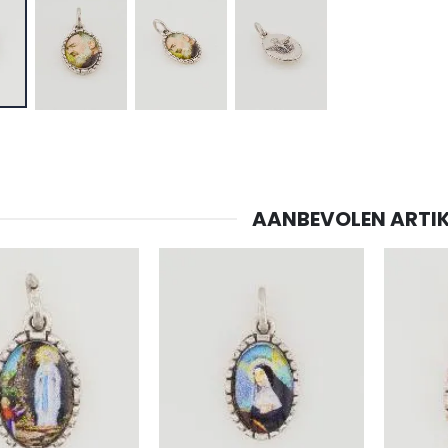
AANBEVOLEN ARTIK
-20%
-10%
Lourdes Water 1 liter
Beeld Maria Wonderdadige Verlicht
€19.92
€13.50
€24.90
€15.00