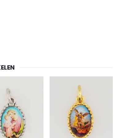
ELEN
-20%
Lourdes Water 1 liter
€19.92
€24.90