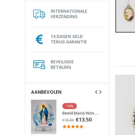
INTERNATIONALE
VERZENDING
14 DAGEN GELD
TERUG GARANTIE
BEVEILIGDE
BETALING
AANBEVOLEN
-10%
Lourdes Water 1 liter
Beeld Maria Wonderdadige Verlicht
€19.92
€13.50
€15.00