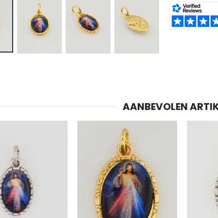
SHARE:
AANBEVOLEN ARTIK
-20%
-10%
Lourdes Water 1 liter
Beeld Maria Wonderdadige Verlicht
€19.92
€13.50
€24.90
€15.00