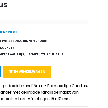
us
R : 28181
 (VERZENDING BINNEN 24 UUR)
 LOURDES
GERS LAGE PRIJS,
HANGER JEZUS CHRISTUS
IN WINKELWAGEN
t gedraaide rand 15mm - Barmhartige Christus,
hanger met gedraaide rand is gemaakt van
metaal en hars. Afmetingen 15 x 10 mm.