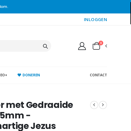
gdom.
INLOGGEN
0
DEO+
DONEREN
CONTACT
r met Gedraaide
15mm -
artige Jezus