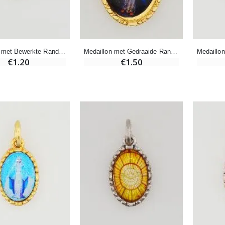
-20%
Wierook-Set Benzoë + Kooltjes + Wierookvat
Een Noveenkaars Laten Branden in Lourdes
€21.90
€12.00
€15.00
Medaillon met Bewerkte Rand 15 mm - Barmhartige Christus
Medaillon met Gedraaide Rand 25 mm - Barmhartige Christus
€1.20
€1.50
Wierook Pontifical Kerkwierook 250g
Pepermuntsnoepjes met Lourdes-water - 130g
€12.90
€7.90
-10%
Wonderdadige Medaille Goud 9 Karaat - 10 mm
Noveenkaars Heilige Michael Tegen het Kwaad
€130.00
€4.95
€5.50
-25%
Hanger Maria Wonderdadige Medaille Roze - 19 mm
20 Noveenkaarsen Wit