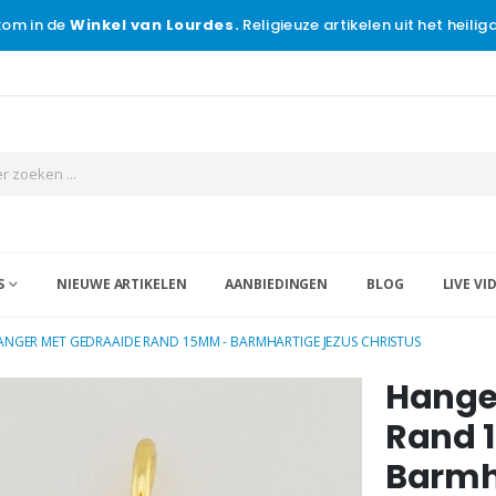
om in de
Winkel van Lourdes.
Religieuze artikelen uit het heili
S
NIEUWE ARTIKELEN
AANBIEDINGEN
BLOG
LIVE VI
ANGER MET GEDRAAIDE RAND 15MM - BARMHARTIGE JEZUS CHRISTUS
Hange
Rand 
Barmh