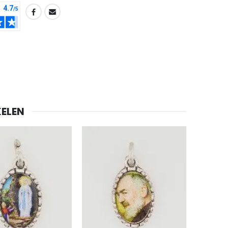
ELEN
-20%
Lourdes Water 1 liter
€19.92
€24.90