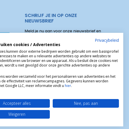
SCHRIJF JE IN OP ONZE
NIEUWSBRIEF
Meld je nu aan voor onze nieuwsbrief en
elen
ontvang onze speciale aanbiedingen,
Privacybeleid
ruiken cookies / Advertenties
kortingscodes, nieuwe producten :
s Christus
ies kunnen door externe bedrijven worden gebruikt om een basisprofiel
teresses te maken en u relevante advertenties op andere websites te
identificeren uw browser en uw apparaat. Als u besluit deze cookies niet
aan, wordt u niet gevolgd door onze gerichte advertenties op andere
ns worden verzameld voor het personaliseren van advertenties en het
 de effectiviteit van reclamecampagnes. Gegevens kunnen worden
et Google LLC, meer informatie vindt u
hier
.
Accepteer alles
Nee, pas aan
Weigeren