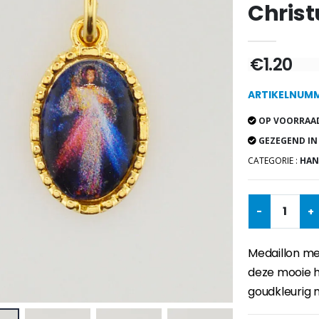
Christ
€1.20
ARTIKELNUMME
OP VOORRAAD
GEZEGEND IN
CATEGORIE :
HAN
-
+
Medaillon me
deze mooie 
goudkleurig 