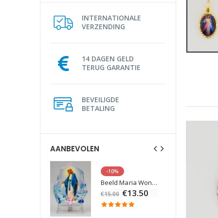
INTERNATIONALE
VERZENDING
14 DAGEN GELD
TERUG GARANTIE
BEVEILIGDE
BETALING
AANBEVOLEN
-10%
Lourdes Water 1 liter
Beeld Maria Wonderdadige Verlicht
€19.92
€13.50
€15.00