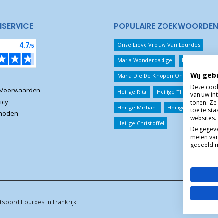
NSERVICE
POPULAIRE ZOEKWOORDEN
Onze Lieve Vrouw Van Lourdes
Maria Wonderdadige
Beschermeng
Wij geb
Maria Die De Knopen Ontwart
Jezu
Deze cook
 Voorwaarden
Heilige Rita
Heilige Theresia
van uw in
icy
tonen. Ze 
Heilige Michael
Heilige Benedictus
toe te st
thoden
websites.
Heilige Christoffel
De gegeve
+
meten van
gedeeld m
tsoord Lourdes in Frankrijk.