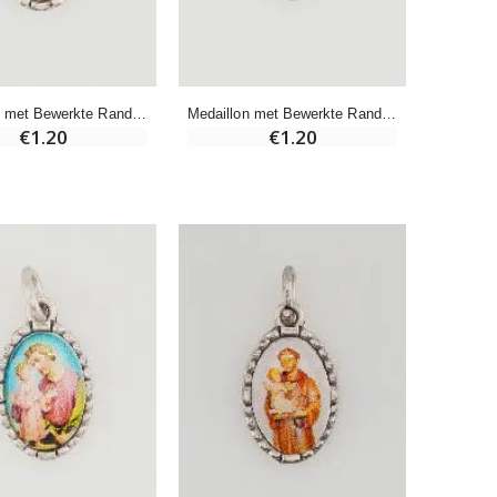
-20%
Een Noveenkaars Laten Branden in Lourdes
€12.00
€15.00
Medaillon met Bewerkte Rand 15mm - OLV van Lourdes
Medaillon met Bewerkte Rand 15mm - Pater Pio
€1.20
€1.20
Pepermuntsnoepjes met Lourdes-water - 130g
€7.90
-10%
Noveenkaars Heilige Michael Tegen het Kwaad
€4.95
€5.50
-25%
20 Noveenkaarsen Wit