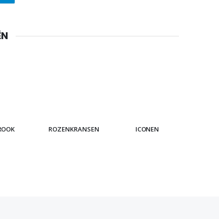
ËN
ROOK
ROZENKRANSEN
ICONEN
ARMB