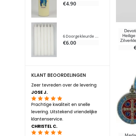
€4.90
Devot
Heilig
Willow Tree Engel - Guardian Angel (Beschermengel) - 14 cm
6 Doorgekleurde Kaarsen Wit
Zilverk
0
€6.00
KLANT BEOORDELINGEN
Zeer tevreden over de levering
JOSE J.
Prachtige kwaliteit en snelle
levering. Uitstekend vriendelijke
klantenservice.
CHRISTEL C.
Medai