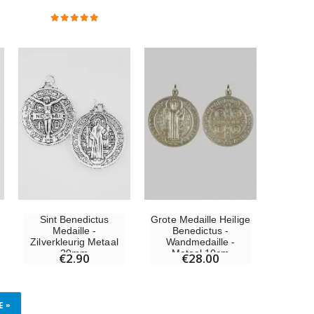
Sint Benedictus
Grote Medaille Heilige
Medaille -
Benedictus -
Zilverkleurig Metaal
Wandmedaille -
29mm
Metaal 10cm
€2.90
€28.00
 »