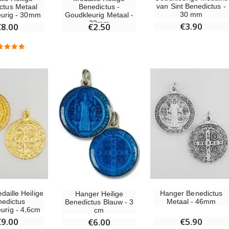
van Sint Benedictus -
ctus Metaal
Benedictus -
30 mm
leurig - 30mm
Goudkleurig Metaal -
22mm
€3.90
€8.00
€2.50
daille Heilige
Hanger Benedictus
Hanger Heilige
edictus
Metaal - 46mm
Benedictus Blauw - 3
urig - 4,6cm
cm
€9.00
€5.90
€6.00