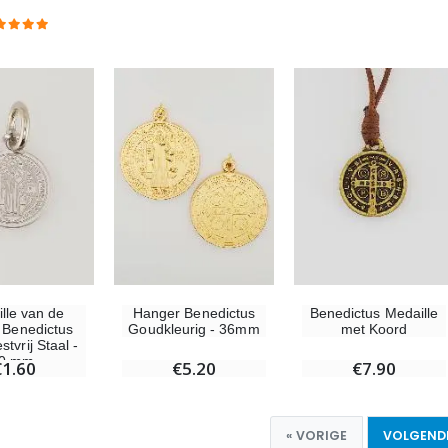
lle van de
Hanger Benedictus
Benedictus Medaille
e Benedictus
Goudkleurig - 36mm
met Koord
tvrij Staal -
0 mm,
€1.60
€5.20
€7.90
« VORIGE
VOLGENDE