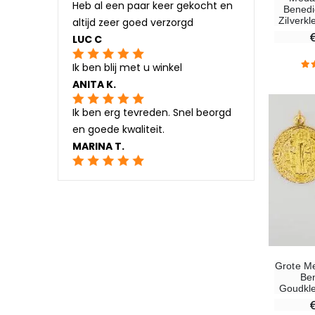
Heb al een paar keer gekocht en
Benedi
Zilverk
altijd zeer goed verzorgd
LUC C
Ik ben blij met u winkel
ANITA K.
Ik ben erg tevreden. Snel beorgd
en goede kwaliteit.
MARINA T.
Grote Me
Ben
Goudkle