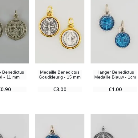
-10%
-20%
Beeld Maria Wonderdadige Verlicht
Lourdes Water 1 liter
€13.50
€19.92
€15.00
€24.90
-20%
Wierook-Set Benzoë + Kooltjes + Wierookvat
e Benedictus
Medaille Benedictus
Hanger Benedictus
Een Noveenkaars Laten Branden in Lourdes
€21.90
l - 11 mm
Goudkleurig - 15 mm
Medaille Blauw - 1cm
€12.00
€15.00
€0.90
€3.00
€1.00
Wierook Pontifical Kerkwierook 250g
Pepermuntsnoepjes met Lourdes-water - 130g
€12.90
€7.90