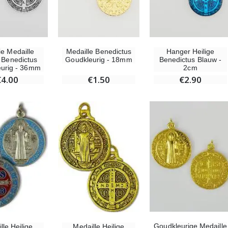
€4.90
ie Medaille
Medaille Benedictus
Hanger Heilige
e Benedictus
Goudkleurig - 18mm
Benedictus Blauw -
Willow Tree Engel - Guardian Angel (Beschermengel) - 14 cm
6 Doorgekleurde Kaarsen Wit
leurig - 36mm
2cm
€59.90
€6.00
€4.00
€1.50
€2.90
Goudkleurige Medaille
lle Heilige
Medaille Heilige