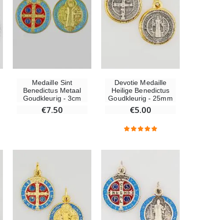
Wonderdadige Medaille Goud 9 Karaat - 10 mm
€130.00
Hanger Maria Wonderdadige Medaille Roze - 19 mm
Medaille Sint
Devotie Medaille
€2.50
Benedictus Metaal
Heilige Benedictus
Goudkleurig - 3cm
Goudkleurig - 25mm
€7.50
€5.00
Rozenkrans Lourdes Hout
€5.00
Kruisje Kind Hout Kerk Vlinders en Regenboog 15 cm
€23.00