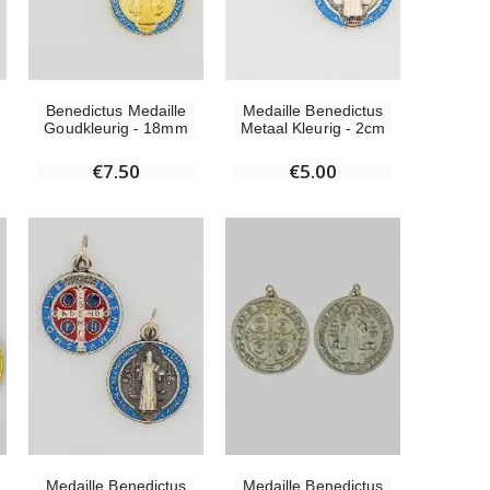
Benedictus Medaille
Medaille Benedictus
Goudkleurig - 18mm
Metaal Kleurig - 2cm
Willow Tree Engel - Guardian Angel (Beschermengel) - 14 cm
€59.90
€7.50
€5.00
Medaille Benedictus
Medaille Benedictus