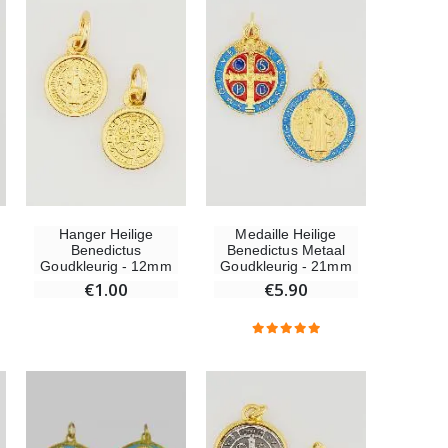
-10%
Beeld Maria Wonderdadige Verlicht
€13.50
€15.00
Wierook-Set Benzoë + Kooltjes + Wierookvat
Hanger Heilige
Medaille Heilige
€21.90
Benedictus
Benedictus Metaal
Goudkleurig - 12mm
Goudkleurig - 21mm
€1.00
€5.90
Wierook Pontifical Kerkwierook 250g
€12.90