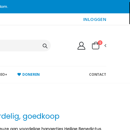
gdom.
INLOGGEN
0
DEO+
DONEREN
CONTACT
ordelig, goedkoop
euze aan voordelige hangertjes Heilige Benedictus.