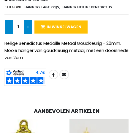
CATEGORIE :
HANGERS LAGE PRIJS,
HANGER HEILIGE BENEDICTUS
-25%
Hanger Maria Wonderdadige Medaille Roze - 19 mm
-
+
IN WINKELWAGEN
20 Noveenkaarsen Wit
€2.50
€67.50
€90.00
Heilige Benedictus Medaille Metaal Goudkleurig - 20mm.
Mooie hanger van goudkleurig metaal, met een doorsnede
van 2cm.
Rozenkrans Lourdes H
Heilige Zalvende Olie
€5.00
€9.90
SHARE:
Kruisje Kind Hout Kerk Vlinders e
Noveenkaars voor Genezing - 17,5 cm
€23.00
AANBEVOLEN ARTIKELEN
€4.90