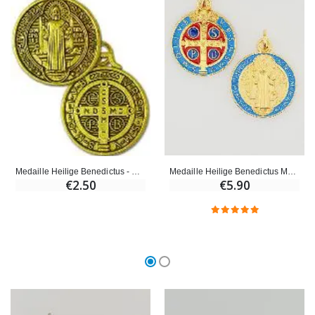
Willow Tree Engel - Guardi
6 Doorgekleurde Kaarsen Wit
€59.90
€6.00
Medaille Heilige Benedictus Metaal Goudkleurig - 21mm
Medaille Heilige Benedictus - Goudkleurig Metaal - 22mm
€5.90
€2.50