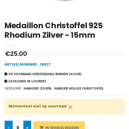
-20%
-10%
Lourdes Water 1 liter
Beeld Maria Wonderdadige Verlicht
Medaillon Christoffel 925
€19.92
€13.50
€24.90
€15.00
Rhodium Zilver - 15mm
-20%
€25.00
Wierook-Set Benzoë 
Een Noveenkaars Laten Branden in Lourdes
€21.90
€12.00
€15.00
ARTIKELNUMMER : 19827
OP VOORRAAD (VERZENDING BINNEN 24 UUR)
GEZEGEND IN LOURDES
CATEGORIE :
HANGERS ZILVER,
HANGER HEILIGE CHRISTOFFEL
Wierook Pontifical Kerk
Pepermuntsnoepjes met Lourdes-water - 130g
€12.90
€7.90
Momenteel niet op voorraad
-10%
-
+
IN WINKELWAGEN
Wonderdadige Medaille Goud 9 Karaat - 10 mm