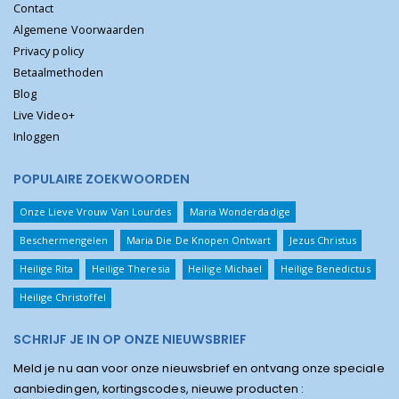
Contact
Algemene Voorwaarden
Privacy policy
Betaalmethoden
Blog
Live Video+
Inloggen
POPULAIRE ZOEKWOORDEN
Onze Lieve Vrouw Van Lourdes
Maria Wonderdadige
Beschermengelen
Maria Die De Knopen Ontwart
Jezus Christus
Heilige Rita
Heilige Theresia
Heilige Michael
Heilige Benedictus
Heilige Christoffel
SCHRIJF JE IN OP ONZE NIEUWSBRIEF
Meld je nu aan voor onze nieuwsbrief en ontvang onze speciale
aanbiedingen, kortingscodes, nieuwe producten :