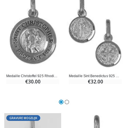
Willow Tree Engel - Guardi
6 Doorgekleurde Kaarsen Wit
€59.90
€6.00
Medaille Christoffel 925 Rhodium Zilver - 17mm
Medaille Sint Benedictus 925 Rhodium Zilver - 9mm
€30.00
€32.00
GRAVURE MOGELIJK