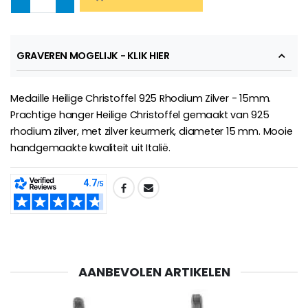
Noveenkaars Heilige Michael Tegen het Kwaad
€130.00
€4.95
€5.50
GRAVEREN MOGELIJK - KLIK HIER
-25%
Hanger Maria Wonderdadige Medaille Roze - 19 mm
20 Noveenkaarsen Wit
€2.50
Medaille Heilige Christoffel 925 Rhodium Zilver - 15mm.
€67.50
€90.00
Prachtige hanger Heilige Christoffel gemaakt van 925
rhodium zilver, met zilver keurmerk, diameter 15 mm. Mooie
handgemaakte kwaliteit uit Italië.
Rozenkrans Lourdes H
Heilige Zalvende Olie
€5.00
€9.90
SHARE:
Kruisje Kind Hout Kerk Vlinders e
AANBEVOLEN ARTIKELEN
Noveenkaars voor Genezing - 17,5 cm
€23.00
€4.90