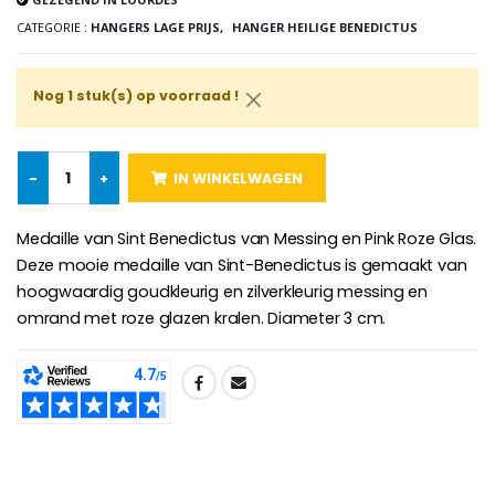
CATEGORIE :
HANGERS LAGE PRIJS,
HANGER HEILIGE BENEDICTUS
-25%
Nog 1 stuk(s) op voorraad !
Hanger Maria Wonderdadige Medaille Roze - 19 mm
20 Noveenkaarsen Wit
€2.50
€67.50
€90.00
-
+
IN WINKELWAGEN
Medaille van Sint Benedictus van Messing en Pink Roze Glas.
Rozenkrans Lourdes H
Heilige Zalvende Olie
€5.00
€9.90
Deze mooie medaille van Sint-Benedictus is gemaakt van
hoogwaardig goudkleurig en zilverkleurig messing en
omrand met roze glazen kralen. Diameter 3 cm.
Kruisje Kind Hout Kerk Vlinders e
SHARE:
Noveenkaars voor Genezing - 17,5 cm
€23.00
€4.90