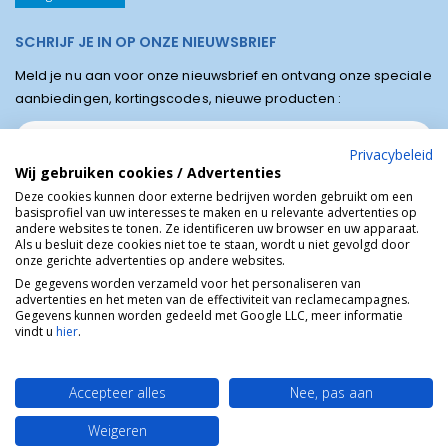
SCHRIJF JE IN OP ONZE NIEUWSBRIEF
Meld je nu aan voor onze nieuwsbrief en ontvang onze speciale
aanbiedingen, kortingscodes, nieuwe producten :
Privacybeleid
Wij gebruiken cookies / Advertenties
Deze cookies kunnen door externe bedrijven worden gebruikt om een
basisprofiel van uw interesses te maken en u relevante advertenties op
andere websites te tonen. Ze identificeren uw browser en uw apparaat.
Als u besluit deze cookies niet toe te staan, wordt u niet gevolgd door
onze gerichte advertenties op andere websites.
De gegevens worden verzameld voor het personaliseren van
advertenties en het meten van de effectiviteit van reclamecampagnes.
Winkel van Lourdes © Religieuze online winkel van het bedevaartsoord
Gegevens kunnen worden gedeeld met Google LLC, meer informatie
Lourdes in Frankrijk.
vindt u
hier
.
Accepteer alles
Nee, pas aan
Weigeren