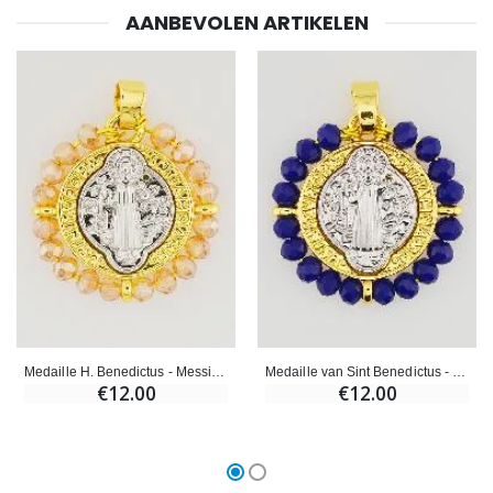
AANBEVOLEN ARTIKELEN
Willow Tree Engel - Guardi
6 Doorgekleurde Kaarsen Wit
€59.90
€6.00
Medaille H. Benedictus - Messing en Licht Roze Glas
Medaille van Sint Benedictus - Messing en Blauw Glas
€12.00
€12.00