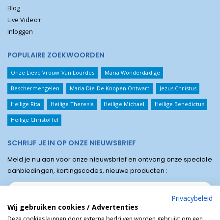
Blog
Live Video+
Inloggen
POPULAIRE ZOEKWOORDEN
Onze Lieve Vrouw Van Lourdes
Maria Wonderdadige
Beschermengelen
Maria Die De Knopen Ontwart
Jezus Christus
Heilige Rita
Heilige Theresia
Heilige Michael
Heilige Benedictus
Heilige Christoffel
SCHRIJF JE IN OP ONZE NIEUWSBRIEF
Meld je nu aan voor onze nieuwsbrief en ontvang onze speciale
aanbiedingen, kortingscodes, nieuwe producten :
Privacybeleid
Wij gebruiken cookies / Advertenties
Deze cookies kunnen door externe bedrijven worden gebruikt om een