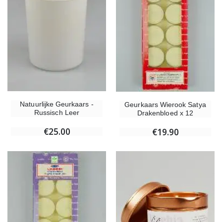
Kruisje Kind Hout Kerk Vlinders en Regenboog 15 cm
Noveenkaars voor Genezin
€23.00
€4.90
Natuurlijke Geurkaars -
Geurkaars Wierook Satya
Russisch Leer
Drakenbloed x 12
Willow Tree Engel - Guardian Angel (Beschermengel) - 14 cm
6 Doorgekleurde Kaarsen Wit
€59.90
€6.00
€25.00
€19.90