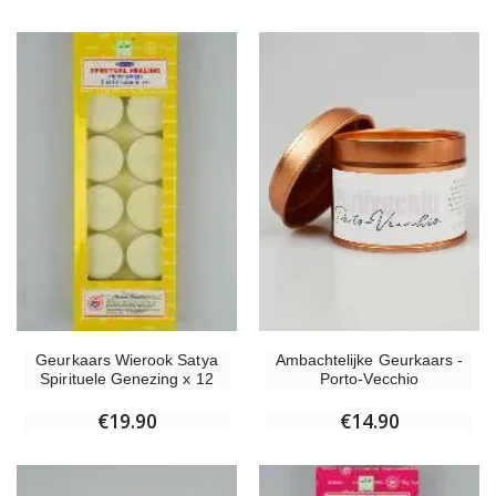
-10%
-20%
Beeld Maria Wonderdadige Verlicht
Lourdes W
€13.50
€19.92
€15.00
€24.90
Ambachtelijke Geurkaars -
Geurkaars Wierook Satya
-20%
Porto-Vecchio
Spirituele Genezing x 12
Wierook-Set Benzoë + Kooltjes + Wierookvat
Een Noveenkaars Laten Branden i
€21.90
€12.00
€14.90
€19.90
€15.00