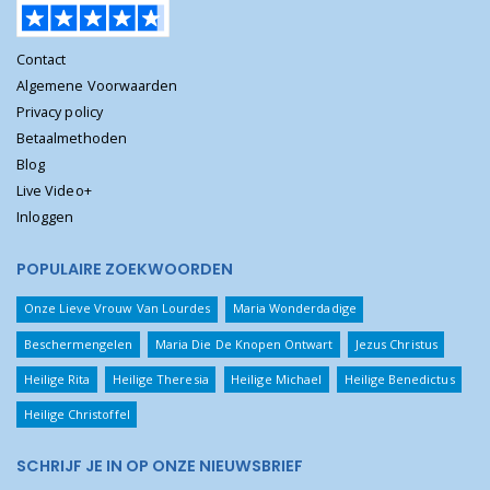
Contact
Algemene Voorwaarden
Privacy policy
Betaalmethoden
Blog
Live Video+
Inloggen
POPULAIRE ZOEKWOORDEN
Onze Lieve Vrouw Van Lourdes
Maria Wonderdadige
Beschermengelen
Maria Die De Knopen Ontwart
Jezus Christus
Heilige Rita
Heilige Theresia
Heilige Michael
Heilige Benedictus
Heilige Christoffel
SCHRIJF JE IN OP ONZE NIEUWSBRIEF