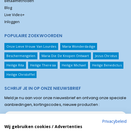
Betaalmethoden
Blog
Live Video+
Inloggen
POPULAIRE ZOEKWOORDEN
Onze Lieve Vrouw Van Lourdes
Maria Wonderdadige
Beschermengelen
Maria Die De Knopen Ontwart
Jezus Christus
Heilige Rita
Heilige Theresia
Heilige Michael
Heilige Benedictus
Heilige Christoffel
SCHRIJF JE IN OP ONZE NIEUWSBRIEF
Meld je nu aan voor onze nieuwsbrief en ontvang onze speciale
aanbiedingen, kortingscodes, nieuwe producten :
Privacybeleid
Wij gebruiken cookies / Advertenties