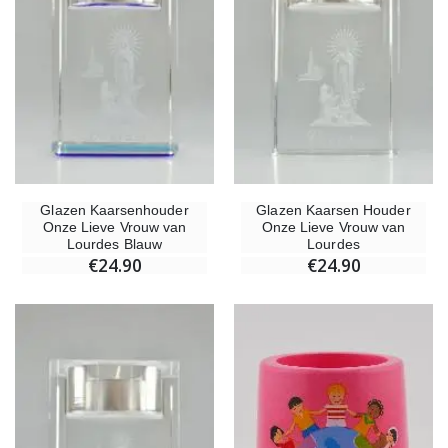
Kruisje Kind Hout Kerk Vlinders en Regenboog 15 cm
Noveenkaars voor Genezin
€23.00
€4.90
Glazen Kaarsenhouder
Glazen Kaarsen Houder
Onze Lieve Vrouw van
Onze Lieve Vrouw van
Willow Tree Engel - Guardian Angel (Beschermengel) - 14 cm
6 Doorgekleurde Kaarsen Wit
Lourdes Blauw
Lourdes
€59.90
€6.00
€24.90
€24.90