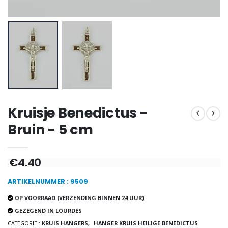
Wierook Pontifical Kerk
Pepermuntsnoepjes met Lourdes-water - 130g
€12.90
€7.90
-10%
Wonderdadige Medaille Goud 9 Karaat - 10 mm
Noveenkaars Heilige Michael Tegen het Kwaad
€130.00
€4.95
€5.50
Kruisje Benedictus -
Bruin - 5 cm
-25%
Hanger Maria Wonderdadige Medaille Roze - 19 mm
€4.40
20 Noveenkaarsen Wit
€2.50
€67.50
€90.00
ARTIKELNUMMER : 9509
OP VOORRAAD (VERZENDING BINNEN 24 UUR)
GEZEGEND IN LOURDES
Rozenkrans Lourdes H
Heilige Zalvende Olie
CATEGORIE :
KRUIS HANGERS,
HANGER KRUIS HEILIGE BENEDICTUS