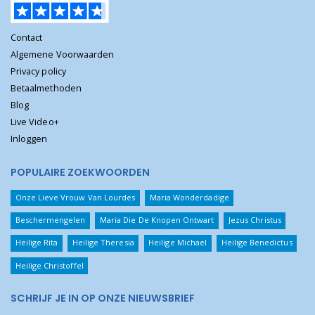
Contact
Algemene Voorwaarden
Privacy policy
Betaalmethoden
Blog
Live Video+
Inloggen
POPULAIRE ZOEKWOORDEN
Onze Lieve Vrouw Van Lourdes
Maria Wonderdadige
Beschermengelen
Maria Die De Knopen Ontwart
Jezus Christus
Heilige Rita
Heilige Theresia
Heilige Michael
Heilige Benedictus
Heilige Christoffel
SCHRIJF JE IN OP ONZE NIEUWSBRIEF