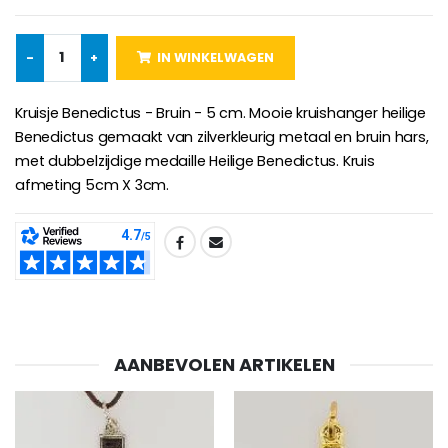
€5.00
€9.90
-
+
IN WINKELWAGEN
Kruisje Kind Hout Kerk Vlinders e
Kruisje Benedictus - Bruin - 5 cm. Mooie kruishanger heilige
Noveenkaars voor Genezing - 17,5 cm
€23.00
Benedictus gemaakt van zilverkleurig metaal en bruin hars,
€4.90
met dubbelzijdige medaille Heilige Benedictus. Kruis
afmeting 5cm X 3cm.
Willow Tree Engel - Guardi
6 Doorgekleurde Kaarsen Wit
SHARE:
€59.90
€6.00
AANBEVOLEN ARTIKELEN