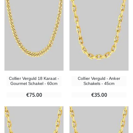
Willow Tree Engel - Guardian Angel (Beschermengel) - 14 cm
6 Doorgekleurde Kaarsen Wit
€59.90
€6.00
Collier Verguld 18 Karaat -
Collier Verguld - Anker
Gourmet Schakel - 60cm
Schakels - 45cm
€75.00
€35.00