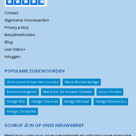
Contact
Algemene Voorwaarden
Privacy policy
Betaalmethoden
Blog
Live Video+
Inloggen
POPULAIRE ZOEKWOORDEN
Onze Lieve Vrouw Van Lourdes
Maria Wonderdadige
Beschermengelen
Maria Die De Knopen Ontwart
Jezus Christus
Heilige Rita
Heilige Theresia
Heilige Michael
Heilige Benedictus
Heilige Christoffel
SCHRIJF JE IN OP ONZE NIEUWSBRIEF
Meld je nu aan voor onze nieuwsbrief en ontvang onze speciale