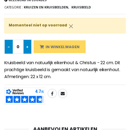
CATEGORIE :
KRUIZEN EN KRUISBEELDEN,
KRUISBEELD
Rozenkrans Lourdes H
Heilige Zalvende Olie
€5.00
€9.90
Momenteel niet op voorraad
-
+
IN WINKELWAGEN
Kruisje Kind Hout Kerk Vlinders e
Noveenkaars voor Genezing - 17,5 cm
€23.00
€4.90
Kruisbeeld van natuurlijk eikenhout & Christus - 22 cm. Dit
prachtige kruisbeeld is gemaakt van natuurlijk eikenhout.
Afmetingen: 22 x 12 cm.
Willow Tree Engel - Guardi
6 Doorgekleurde Kaarsen Wit
€59.90
€6.00
SHARE:
AANBEVOLEN ARTIKELEN