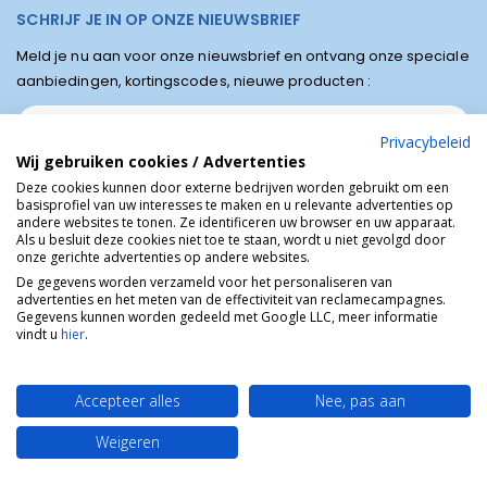
SCHRIJF JE IN OP ONZE NIEUWSBRIEF
Meld je nu aan voor onze nieuwsbrief en ontvang onze speciale
aanbiedingen, kortingscodes, nieuwe producten :
Privacybeleid
Wij gebruiken cookies / Advertenties
Deze cookies kunnen door externe bedrijven worden gebruikt om een
basisprofiel van uw interesses te maken en u relevante advertenties op
andere websites te tonen. Ze identificeren uw browser en uw apparaat.
Als u besluit deze cookies niet toe te staan, wordt u niet gevolgd door
onze gerichte advertenties op andere websites.
De gegevens worden verzameld voor het personaliseren van
advertenties en het meten van de effectiviteit van reclamecampagnes.
Winkel van Lourdes © Religieuze online winkel van het bedevaartsoord
Gegevens kunnen worden gedeeld met Google LLC, meer informatie
Lourdes in Frankrijk.
vindt u
hier
.
Accepteer alles
Nee, pas aan
Weigeren