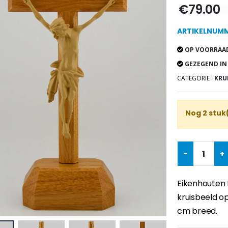
€79.00
ARTIKELNUMM
OP VOORRAAD
GEZEGEND IN
CATEGORIE :
KRU
Nog 2 stuk
-
+
Eikenhouten 
kruisbeeld o
cm breed.