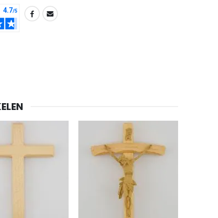
-20%
ELEN
Lourdes Water 1 liter
€19.92
€24.90
-20%
Een Noveenkaars Laten Branden in Lourdes
€12.00
€15.00