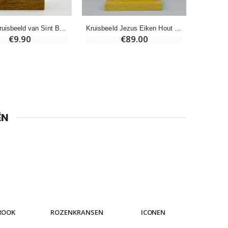
Houten Kruisbeeld van Sint Benedictus op Voet - 9cm
Kruisbeeld Jezus Eiken Hout op Voet - 26 cm
€9.90
€89.00
Noveenkaars voor Genezing - 17,5 cm
€4.90
ËN
6 Doorgekleurde Kaarsen Wit
€6.00
ROOK
ROZENKRANSEN
ICONEN
ARMB