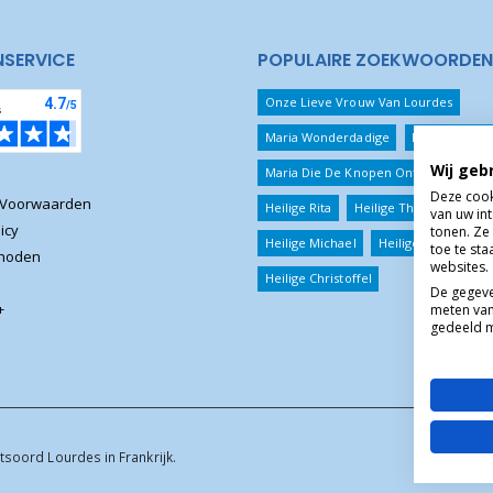
NSERVICE
POPULAIRE ZOEKWOORDEN
Onze Lieve Vrouw Van Lourdes
Maria Wonderdadige
Beschermeng
Wij geb
Maria Die De Knopen Ontwart
Jezu
Deze cook
 Voorwaarden
Heilige Rita
Heilige Theresia
van uw in
icy
tonen. Ze 
Heilige Michael
Heilige Benedictus
toe te st
thoden
websites.
Heilige Christoffel
De gegeve
+
meten van
gedeeld m
tsoord Lourdes in Frankrijk.