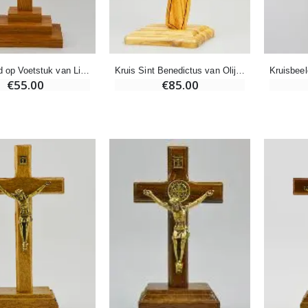
Wierook Pontifical Kerkwierook 250g
Pepermuntsnoepjes met Lourdes-water - 130g
€12.90
€7.90
Kruisbeeld op Voetstuk van Licht Eikenhout - 25cm
Kruis Sint Benedictus van Olijfhout op Voetstuk - 22 cm
€55.00
€85.00
-10%
Wonderdadige Medaille Goud 9 Karaat - 10 mm
Noveenkaars Heilige Michael Tegen het Kwaad
€130.00
€4.95
€5.50
-25%
Hanger Maria Wonderdadige Medaille Roze - 19 mm
20 Noveenkaarsen Wit
€2.50
€67.50
€90.00
Rozenkrans Lourdes Hout
Heilige Zalvende Olie
€5.00
€9.90