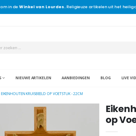
om in de
Winkel van Lourdes.
Religieuze artikelen uit het heili
S
NIEUWE ARTIKELEN
AANBIEDINGEN
BLOG
LIVE VI
EIKENHOUTEN KRUISBEELD OP VOETSTUK - 22CM
Eikenh
op Voe