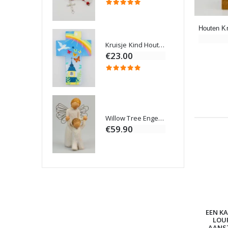
Kruisje Kind Hout Kerk Vlinders en Regenboog 15 cm
Noveenkaars voor Genezing - 17,5 cm
€23.00
Willow Tree Engel - Guardian Angel (Beschermengel) - 14 cm
6 Doorgekleurde Kaarsen Wit
€59.90
EEN KA
LOU
AANS