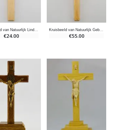
Pepermuntsnoepjes met Lourdes-water - 130g
€7.90
Kruisbeeld van Natuurlijk Lindenhout - 22cm
Kruisbeeld van Natuurlijk Gebogen Lindenhout - 22cm
€24.00
€55.00
-10%
Noveenkaars Heilige Michael Tegen het Kwaad
€4.95
€5.50
-25%
20 Noveenkaarsen Wit
€67.50
€90.00
Heilige Zalvende Olie
€9.90