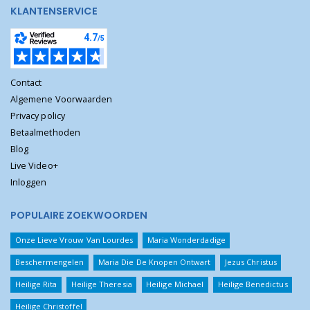
KLANTENSERVICE
Contact
Algemene Voorwaarden
Privacy policy
Betaalmethoden
Blog
Live Video+
Inloggen
POPULAIRE ZOEKWOORDEN
Onze Lieve Vrouw Van Lourdes
Maria Wonderdadige
Beschermengelen
Maria Die De Knopen Ontwart
Jezus Christus
Heilige Rita
Heilige Theresia
Heilige Michael
Heilige Benedictus
Heilige Christoffel