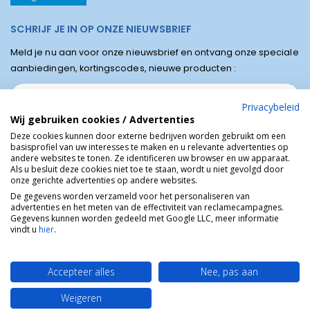
SCHRIJF JE IN OP ONZE NIEUWSBRIEF
Meld je nu aan voor onze nieuwsbrief en ontvang onze speciale
aanbiedingen, kortingscodes, nieuwe producten :
Privacybeleid
Wij gebruiken cookies / Advertenties
Deze cookies kunnen door externe bedrijven worden gebruikt om een
basisprofiel van uw interesses te maken en u relevante advertenties op
andere websites te tonen. Ze identificeren uw browser en uw apparaat.
Als u besluit deze cookies niet toe te staan, wordt u niet gevolgd door
onze gerichte advertenties op andere websites.
De gegevens worden verzameld voor het personaliseren van
advertenties en het meten van de effectiviteit van reclamecampagnes.
Winkel van Lourdes © Religieuze online winkel van het bedevaartsoord
Gegevens kunnen worden gedeeld met Google LLC, meer informatie
Lourdes in Frankrijk.
vindt u
hier
.
Accepteer alles
Nee, pas aan
Weigeren