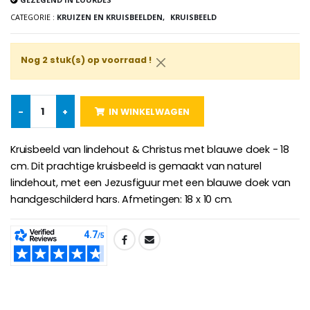
CATEGORIE :
KRUIZEN EN KRUISBEELDEN,
KRUISBEELD
Rozenkrans Lourdes H
Heilige Zalvende Olie
€5.00
€9.90
Nog 2 stuk(s) op voorraad !
-
+
IN WINKELWAGEN
Kruisje Kind Hout Kerk Vlinders e
Noveenkaars voor Genezing - 17,5 cm
€23.00
€4.90
Kruisbeeld van lindehout & Christus met blauwe doek - 18
cm. Dit prachtige kruisbeeld is gemaakt van naturel
lindehout, met een Jezusfiguur met een blauwe doek van
handgeschilderd hars. Afmetingen: 18 x 10 cm.
Willow Tree Engel - Guardi
6 Doorgekleurde Kaarsen Wit
€59.90
€6.00
SHARE: