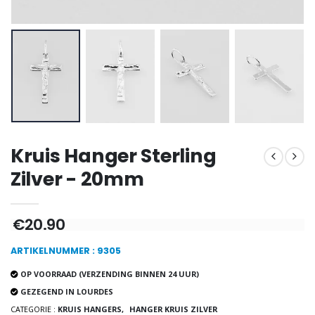
Wierook Pontifical Kerk
Pepermuntsnoepjes met Lourdes-water - 130g
€12.90
€7.90
-10%
Wonderdadige Medaille Goud 9 Karaat - 10 mm
Noveenkaars Heilige Michael Tegen het Kwaad
€130.00
€4.95
€5.50
Kruis Hanger Sterling
Zilver - 20mm
-25%
Hanger Maria Wonderdadige Medaille Roze - 19 mm
€20.90
20 Noveenkaarsen Wit
€2.50
€67.50
€90.00
ARTIKELNUMMER : 9305
OP VOORRAAD (VERZENDING BINNEN 24 UUR)
GEZEGEND IN LOURDES
Rozenkrans Lourdes H
Heilige Zalvende Olie
CATEGORIE :
KRUIS HANGERS,
HANGER KRUIS ZILVER