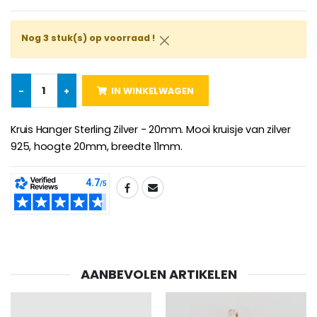
€5.00
€9.90
Nog 3 stuk(s) op voorraad !
Kruisje Kind Hout Kerk Vlinders e
Noveenkaars voor Genezing - 17,5 cm
€23.00
-
+
IN WINKELWAGEN
€4.90
Kruis Hanger Sterling Zilver - 20mm. Mooi kruisje van zilver
925, hoogte 20mm, breedte 11mm.
Willow Tree Engel - Guardi
6 Doorgekleurde Kaarsen Wit
€59.90
€6.00
SHARE:
AANBEVOLEN ARTIKELEN