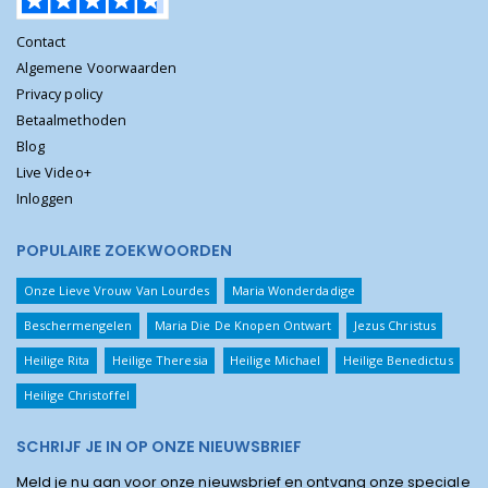
Contact
Algemene Voorwaarden
Privacy policy
Betaalmethoden
Blog
Live Video+
Inloggen
POPULAIRE ZOEKWOORDEN
Onze Lieve Vrouw Van Lourdes
Maria Wonderdadige
Beschermengelen
Maria Die De Knopen Ontwart
Jezus Christus
Heilige Rita
Heilige Theresia
Heilige Michael
Heilige Benedictus
Heilige Christoffel
SCHRIJF JE IN OP ONZE NIEUWSBRIEF
Meld je nu aan voor onze nieuwsbrief en ontvang onze speciale