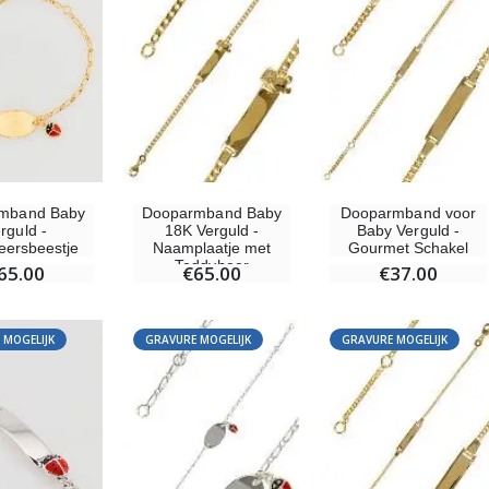
Wierook Pontifical Kerkwierook 250g
Pepermuntsnoepjes met Lourdes-water - 130g
€12.90
€7.90
-10%
Wonderdadige Medaille Goud 9 Karaat - 10 mm
mband Baby
Dooparmband Baby
Dooparmband voor
Noveenkaars Heilige Michael Tegen het Kwaad
€130.00
rguld -
18K Verguld -
Baby Verguld -
€4.95
€5.50
eersbeestje
Naamplaatje met
Gourmet Schakel
Teddybeer
65.00
€65.00
€37.00
-25%
 MOGELIJK
GRAVURE MOGELIJK
GRAVURE MOGELIJK
Hanger Maria Wonderdadige Medaille Roze - 19 mm
20 Noveenkaarsen Wit
€2.50
€67.50
€90.00