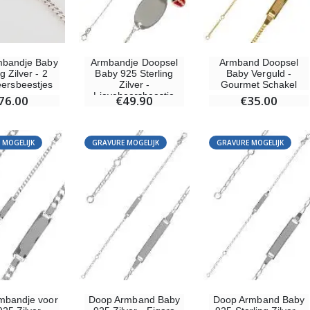
Rozenkrans Lourdes Hout
Heilige Zalvende Olie
€5.00
€9.90
bandje Baby
Armbandje Doopsel
Armband Doopsel
g Zilver - 2
Baby 925 Sterling
Baby Verguld -
eersbeestjes
Zilver -
Gourmet Schakel
Kruisje Kind Hout Kerk Vlinders en Regenboog 15 cm
Lieveheersbeestje
76.00
€49.90
€35.00
Noveenkaars voor Genezing - 17,5 cm
€23.00
€4.90
 MOGELIJK
GRAVURE MOGELIJK
GRAVURE MOGELIJK
Willow Tree Engel - Guardian Angel (Beschermengel) - 14 cm
6 Doorgekleurde Kaarsen Wit
€59.90
€6.00
mbandje voor
Doop Armband Baby
Doop Armband Baby