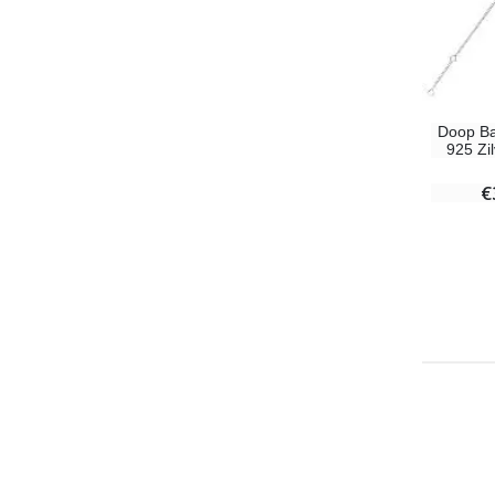
Doop B
925 Zi
€