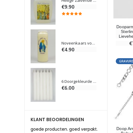
Rozenkrans Lourdes Hout
Heilige Zalvende Olie
€9.90
Dooparm
Sterlin
Lieveh
Kruisje Kind Hout Kerk Vlinders en Regenboog 15 cm
€
Noveenkaars voor Genezing - 17,5 cm
0
€4.90
GRAVURE
Willow Tree Engel - Guardian Angel (Beschermengel) - 14 cm
6 Doorgekleurde Kaarsen Wit
0
€6.00
KLANT BEOORDELINGEN
goede producten. goed verpakt.
Doop Ar