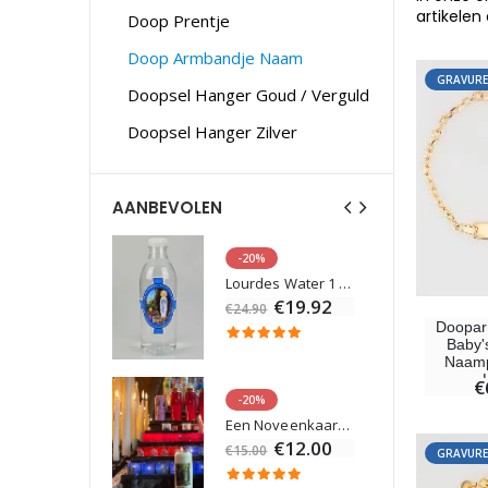
artikelen
Doop Prentje
Doop Armbandje Naam
GRAVURE
Doopsel Hanger Goud / Verguld
Doopsel Hanger Zilver
AANBEVOLEN
-20%
Beeld Maria Wonderdadige Verlicht
Lourdes Water 1 liter
€13.50
€19.92
€24.90
Doopar
Baby'
Naamp
€
-20%
Wierook-Set Benzoë + Kooltjes + Wierookvat
Een Noveenkaars Laten Branden in Lourdes
0
€12.00
€15.00
GRAVURE