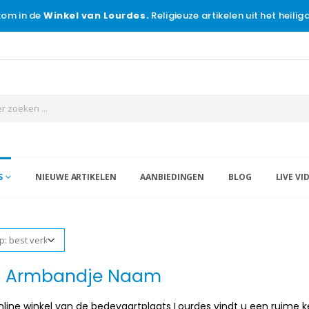
om in de
Winkel van Lourdes.
Religieuze artikelen uit het heili
S
NIEUWE ARTIKELEN
AANBIEDINGEN
BLOG
LIVE VI
 Armbandje Naam
nline winkel van de bedevaartplaats Lourdes vindt u een ruime 