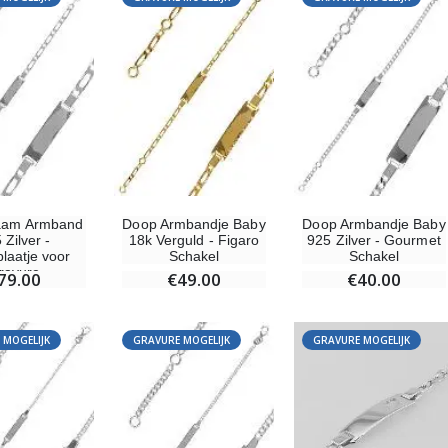
aam Armband
Doop Armbandje Baby
Doop Armbandje Baby
 Zilver -
18k Verguld - Figaro
925 Zilver - Gourmet
aatje voor
Schakel
Schakel
ravure
79.00
€49.00
€40.00
 MOGELIJK
GRAVURE MOGELIJK
GRAVURE MOGELIJK