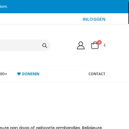
gdom.
INLOGGEN
0
DEO+
DONEREN
CONTACT
keuze aan doop of geboorte armbandjes. Religieuze