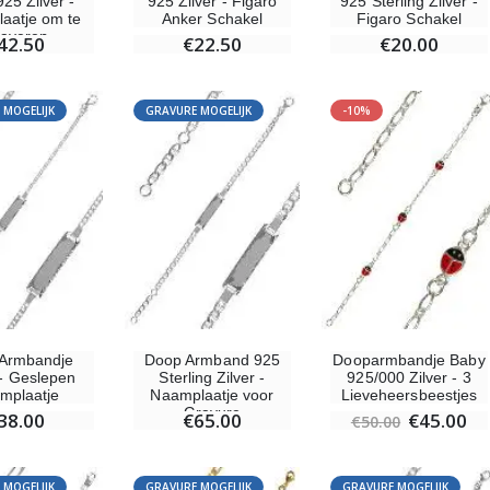
25 Zilver -
925 Zilver - Figaro
925 Sterling Zilver -
aatje om te
Anker Schakel
Figaro Schakel
averen
42.50
€22.50
€20.00
 MOGELIJK
GRAVURE MOGELIJK
-10%
Armbandje
Doop Armband 925
Dooparmbandje Baby
 - Geslepen
Sterling Zilver -
925/000 Zilver - 3
mplaatje
Naamplaatje voor
Lieveheersbeestjes
Gravure
38.00
€65.00
€45.00
€50.00
 MOGELIJK
GRAVURE MOGELIJK
GRAVURE MOGELIJK