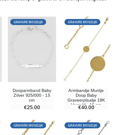
GRAVURE MOGELIJK
GRAVURE MOGELIJK
-10%
Beeld Maria Wonderdadige Verlicht
€13.50
€15.00
Dooparmband Baby
Armbandje Muntje
Zilver 925/000 - 15
Doop Baby
cm
Graveerplaatje 18K
Verguld - 16 cm
€25.00
€40.00
Wierook-Set Benzoë + Kooltjes + Wierookvat
€21.90
GRAVURE MOGELIJK
GRAVURE MOGELIJK