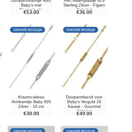
Dooparmbandje voor
met Naamplaatje 925
Baby's met
Sterling Zilver - Figaro
Naamplaatje
Schakel
€53.00
€36.00
GRAVURE MOGELIJK
GRAVURE MOGELIJK
Kraamcadeau
Dooparmband voor
Armbandje Baby 925
Baby's Verguld 18
Zilver - 15 cm
Karaat - Gourmet
Schakel
€30.00
€49.00
GRAVURE MOGELIJK
GRAVURE MOGELIJK