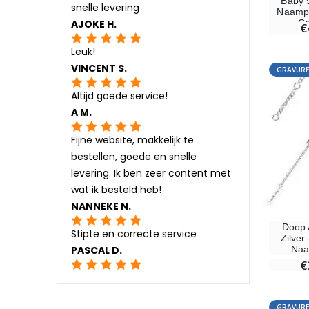
Baby 9
snelle levering
Naampl
AJOKE H.
Gr
€
Leuk!
VINCENT S.
GRAVURE
Altijd goede service!
A M.
Fijne website, makkelijk te
bestellen, goede en snelle
levering. Ik ben zeer content met
wat ik besteld heb!
NANNEKE N.
Doop 
Stipte en correcte service
Zilver
Naa
PASCAL D.
€
GRAVURE