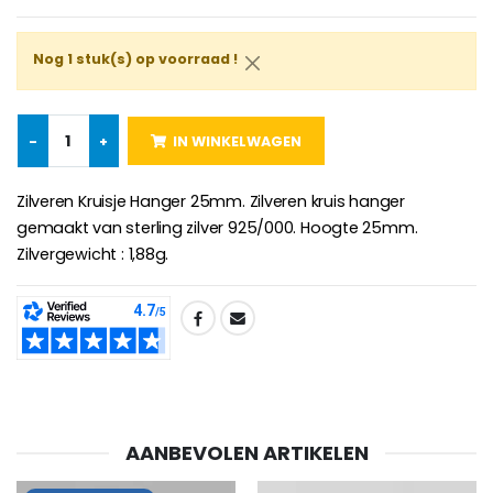
€5.00
€9.90
Nog 1 stuk(s) op voorraad !
Kruisje Kind Hout Kerk Vlinders e
Noveenkaars voor Genezing - 17,5 cm
€23.00
-
+
IN WINKELWAGEN
€4.90
Zilveren Kruisje Hanger 25mm. Zilveren kruis hanger
gemaakt van sterling zilver 925/000. Hoogte 25mm.
Zilvergewicht : 1,88g.
Willow Tree Engel - Guardi
6 Doorgekleurde Kaarsen Wit
€59.90
€6.00
SHARE:
AANBEVOLEN ARTIKELEN