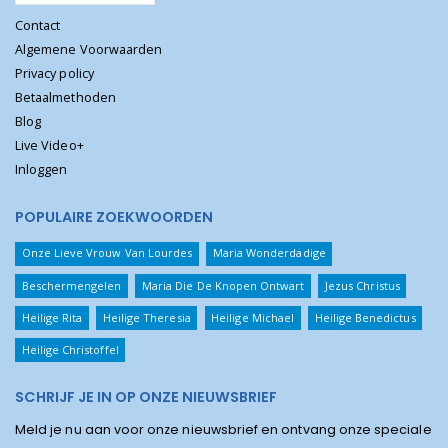
Contact
Algemene Voorwaarden
Privacy policy
Betaalmethoden
Blog
Live Video+
Inloggen
POPULAIRE ZOEKWOORDEN
Onze Lieve Vrouw Van Lourdes
Maria Wonderdadige
Beschermengelen
Maria Die De Knopen Ontwart
Jezus Christus
Heilige Rita
Heilige Theresia
Heilige Michael
Heilige Benedictus
Heilige Christoffel
SCHRIJF JE IN OP ONZE NIEUWSBRIEF
Meld je nu aan voor onze nieuwsbrief en ontvang onze speciale