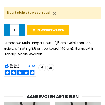
€5.00
€9.90
Nog 3 stuk(s) op voorraad !
Kruisje Kind Hout Kerk Vlinders e
Noveenkaars voor Genezing - 17,5 cm
€23.00
-
+
IN WINKELWAGEN
€4.90
Orthodoxe Kruis Hanger Hout - 3,5 cm. Gelakt houten
kruisje, afmeting 3,5 cm op koord (40 cm). Gemaakt in
Frankrijk. Mooie kwaliteit.
Willow Tree Engel - Guardi
6 Doorgekleurde Kaarsen Wit
€59.90
€6.00
SHARE:
AANBEVOLEN ARTIKELEN