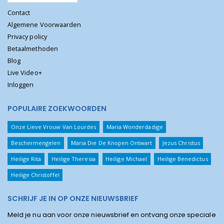
Contact
Algemene Voorwaarden
Privacy policy
Betaalmethoden
Blog
Live Video+
Inloggen
POPULAIRE ZOEKWOORDEN
Onze Lieve Vrouw Van Lourdes
Maria Wonderdadige
Beschermengelen
Maria Die De Knopen Ontwart
Jezus Christus
Heilige Rita
Heilige Theresia
Heilige Michael
Heilige Benedictus
Heilige Christoffel
SCHRIJF JE IN OP ONZE NIEUWSBRIEF
Meld je nu aan voor onze nieuwsbrief en ontvang onze speciale