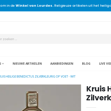
om in de
Winkel van Lourdes.
Religieuze artikelen uit het heili
S
NIEUWE ARTIKELEN
AANBIEDINGEN
BLOG
LIVE VI
RUIS HEILIGE BENEDICTUS ZILVERKLEURIG OP VOET - WIT
Kruis 
Zilver