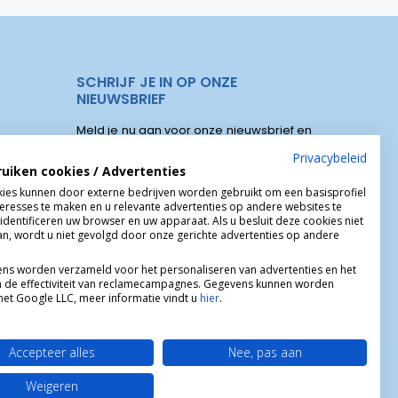
SCHRIJF JE IN OP ONZE
NIEUWSBRIEF
Meld je nu aan voor onze nieuwsbrief en
elen
ontvang onze speciale aanbiedingen,
Privacybeleid
ruiken cookies / Advertenties
kortingscodes, nieuwe producten :
s Christus
ies kunnen door externe bedrijven worden gebruikt om een basisprofiel
teresses te maken en u relevante advertenties op andere websites te
identificeren uw browser en uw apparaat. Als u besluit deze cookies niet
aan, wordt u niet gevolgd door onze gerichte advertenties op andere
ns worden verzameld voor het personaliseren van advertenties en het
 de effectiviteit van reclamecampagnes. Gegevens kunnen worden
et Google LLC, meer informatie vindt u
hier
.
Accepteer alles
Nee, pas aan
Weigeren