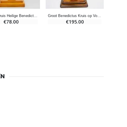
Staand Kruis Heilige Benedictus van Hout - 27cm
Groot Benedictus Kruis op Voetstuk - 50 cm
€78.00
€195.00
Noveenkaars voor Genezing - 17,5 cm
€4.90
6 Doorgekleurde Kaarsen Wit
€6.00
ËN