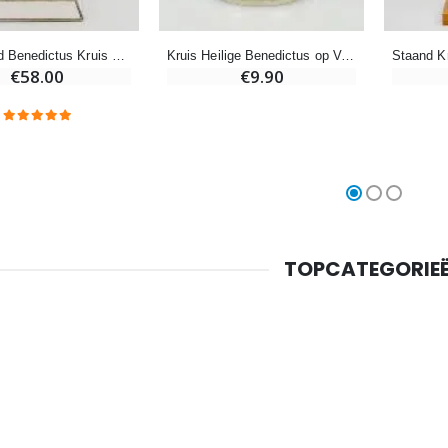
Kruisbeeld Benedictus Kruis op Voetstuk - 20cm - Metaal Wit
Kruis Heilige Benedictus op Voet - 6 cm
€58.00
€9.90
Kruisje Kind Hout Kerk Vlinders en Regenboog 15 cm
Noveenkaars voor Genezing - 17,5 cm
€23.00
€4.90
Willow Tree Engel - Guardian Angel (Beschermengel) - 14 cm
6 Doorgekleurde Kaarsen Wit
€59.90
€6.00
TOPCATEGORIE