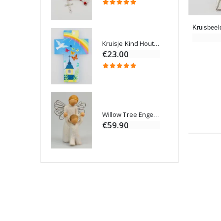
Kruisje Kind Hout Kerk Vlinders en Regenboog 15 cm
Noveenkaars voor Genezing - 17,5 cm
€23.00
Willow Tree Engel - Guardian Angel (Beschermengel) - 14 cm
6 Doorgekleurde Kaarsen Wit
€59.90