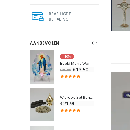
BEVEILIGDE
BETALING
AANBEVOLEN
-10%
Lourdes Water 1 liter
Beeld Maria Wonderdadige Verlicht
€19.92
€13.50
€15.00
Wierook-Set Benzoë + Kooltjes + Wierookvat
Een Noveenkaars Laten Branden in Lourdes
€21.90
€12.00