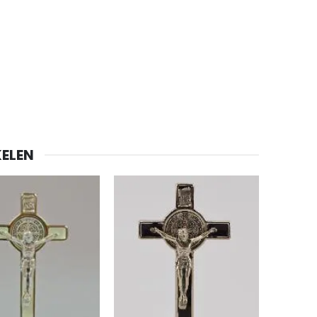
-20%
ELEN
Lourdes Water 1 liter
€19.92
€24.90
-20%
Een Noveenkaars Laten Branden in Lourdes
€12.00
€15.00