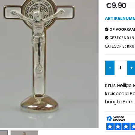
€9.90
ARTIKELNUMM
OP VOORRAAD
GEZEGEND IN
CATEGORIE :
KRU
-
+
Kruis Heilige
kruisbeeld B
hoogte 8cm.
SHARE: