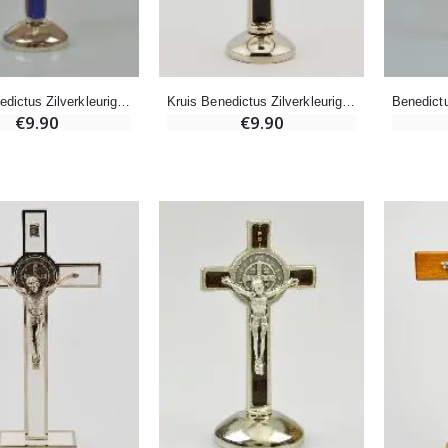
Wierook Pontifical Kerkwierook 250g
Pepermuntsnoepjes met Lourdes-water - 130g
€12.90
€7.90
Kruis Benedictus Zilverkleurig op Voet - Blauw
Kruis Benedictus Zilverkleurig op Voet - Bruin
€9.90
€9.90
-10%
Wonderdadige Medaille Goud 9 Karaat - 10 mm
Noveenkaars Heilige Michael Tegen het Kwaad
€130.00
€4.95
€5.50
-25%
Hanger Maria Wonderdadige Medaille Roze - 19 mm
20 Noveenkaarsen Wit
€2.50
€67.50
€90.00
Rozenkrans Lourdes Hout
Heilige Zalvende Olie
€5.00
€9.90