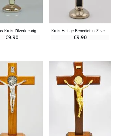
Pepermuntsnoepjes met Lourdes-water - 130g
€7.90
Benedictus Kruis Zilverkleurig op Voet - Lichtgevend
Kruis Heilige Benedictus Zilverkleurig op Voet - Zwart
€9.90
€9.90
-10%
Noveenkaars Heilige Michael Tegen het Kwaad
€4.95
€5.50
-25%
20 Noveenkaarsen Wit
€67.50
€90.00
Heilige Zalvende Olie
€9.90