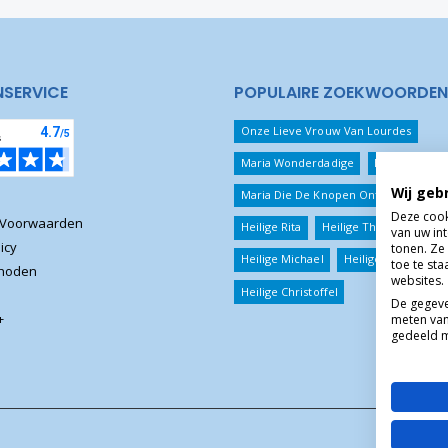
NSERVICE
POPULAIRE ZOEKWOORDEN
Onze Lieve Vrouw Van Lourdes
Maria Wonderdadige
Beschermeng
Wij geb
Maria Die De Knopen Ontwart
Jezu
Deze cook
 Voorwaarden
Heilige Rita
Heilige Theresia
van uw in
icy
tonen. Ze 
Heilige Michael
Heilige Benedictus
toe te st
thoden
websites.
Heilige Christoffel
De gegeve
+
meten van
gedeeld m