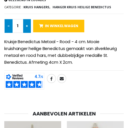
€5.00
€9.90
CATEGORIE :
KRUIS HANGERS,
HANGER KRUIS HEILIGE BENEDICTUS
-
+
IN WINKELWAGEN
Kruisje Kind Hout Kerk Vlinders e
Noveenkaars voor Genezing - 17,5 cm
€23.00
€4.90
Kruisje Benedictus Metaal - Rood - 4 cm. Mooie
kruishanger heilige Benedictus gemaakt van zilverkleurig
metaal en rood hars, met dubbelzijdige medaille St.
Benedictus. Afmeting 4cm X 2cm.
Willow Tree Engel - Guardi
6 Doorgekleurde Kaarsen Wit
€59.90
€6.00
SHARE:
AANBEVOLEN ARTIKELEN